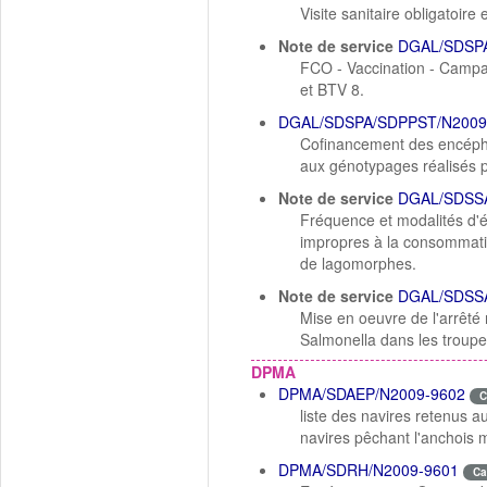
Visite sanitaire obligatoi
Note de service
DGAL/SDSPA
FCO - Vaccination - Campag
et BTV 8.
DGAL/SDSPA/SDPPST/N2009
Cofinancement des encéphal
aux génotypages réalisés 
Note de service
DGAL/SDSSA
Fréquence et modalités d'é
impropres à la consommatio
de lagomorphes.
Note de service
DGAL/SDSSA
Mise en oeuvre de l'arrêté m
Salmonella dans les troupe
DPMA
DPMA/SDAEP/N2009-9602
C
liste des navires retenus a
navires pêchant l'anchois m
DPMA/SDRH/N2009-9601
Ca