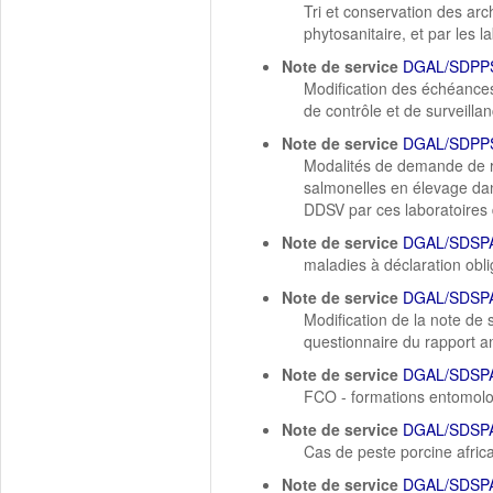
Tri et conservation des arch
phytosanitaire, et par les l
Note de service
DGAL/SDPPS
Modification des échéances 
de contrôle et de surveillan
Note de service
DGAL/SDPPS
Modalités de demande de re
salmonelles en élevage dan
DDSV par ces laboratoires 
Note de service
DGAL/SDSPA
maladies à déclaration obli
Note de service
DGAL/SDSPA
Modification de la note d
questionnaire du rapport a
Note de service
DGAL/SDSPA
FCO - formations entomol
Note de service
DGAL/SDSPA
Cas de peste porcine afric
Note de service
DGAL/SDSPA