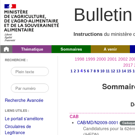
Bulletin 
Instructions
du ministère d
Thématique
Sommaires
A venir
1998
1999
2000
2001
2002
20
RECHERCHE :
2017
4
1
2
3
5
6
7
8
9
10
11
12
13
14
15
1
Sommaire
Recherche Avancée
D
LIENS UTILES :
CAB
(Fichier
Le portail s'améliore
CAB/MD/N2009-0001
Caduqu
PDF
Circulaires de
Candidatures pour la 62éme
ouvrir
(Ouvrir
Legifrance
(IHEDN)