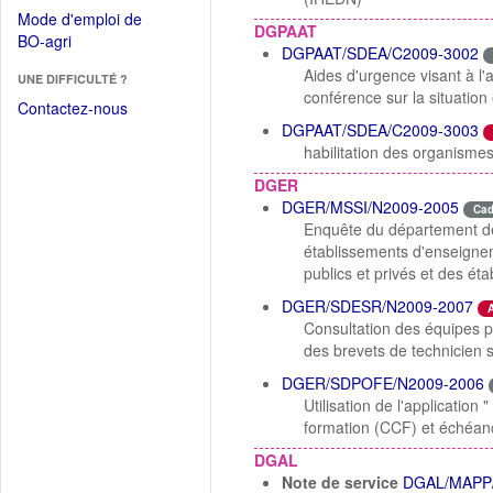
dans
dans
Mode d'emploi de
une
DGPAAT
une
(Ouvrir
BO-agri
autre
DGPAAT/SDEA/C2009-3002
nouvelle
dans
fenêtre)
Aides d'urgence visant à l'a
fenêtre)
UNE DIFFICULTÉ ?
une
conférence sur la situatio
nouvelle
Contactez-nous
fenêtre)
DGPAAT/SDEA/C2009-3003
habilitation des organismes
DGER
DGER/MSSI/N2009-2005
Ca
Enquête du département de
établissements d'enseignem
publics et privés et des ét
DGER/SDESR/N2009-2007
Consultation des équipes 
des brevets de technicien 
DGER/SDPOFE/N2009-2006
Utilisation de l'application
formation (CCF) et échéanc
DGAL
Note de service
DGAL/MAPP/