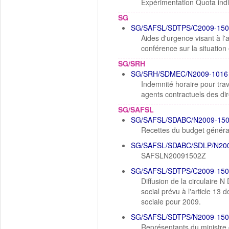
Expérimentation Quota indi
SG
SG/SAFSL/SDTPS/C2009-150
Aides d'urgence visant à l'a
conférence sur la situatio
SG/SRH
SG/SRH/SDMEC/N2009-1016
Indemnité horaire pour trava
agents contractuels des di
SG/SAFSL
SG/SAFSL/SDABC/N2009-15
Recettes du budget généra
SG/SAFSL/SDABC/SDLP/N20
SAFSLN20091502Z
SG/SAFSL/SDTPS/C2009-150
Diffusion de la circulaire 
social prévu à l'article 13
sociale pour 2009.
SG/SAFSL/SDTPS/N2009-150
Représentants du ministre 