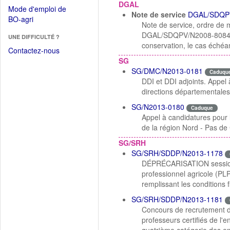
dans
DGAL
dans
Mode d'emploi de
une
Note de service
DGAL/SDQP
une
(Ouvrir
BO-agri
autre
Note de service, ordre de 
nouvelle
dans
fenêtre)
DGAL/SDQPV/N2008-8084 du 
fenêtre)
UNE DIFFICULTÉ ?
une
conservation, le cas échéa
nouvelle
Contactez-nous
fenêtre)
SG
SG/DMC/N2013-0181
Caduqu
DDI et DDI adjoints. Appel à
directions départementale
SG/N2013-0180
Caduque
Appel à candidatures pour le
de la région Nord - Pas de 
SG/SRH
SG/SRH/SDDP/N2013-1178
DÉPRÉCARISATION session 
professionnel agricole (PLP
remplissant les conditions 
SG/SRH/SDDP/N2013-1181
Concours de recrutement da
professeurs certifiés de l'