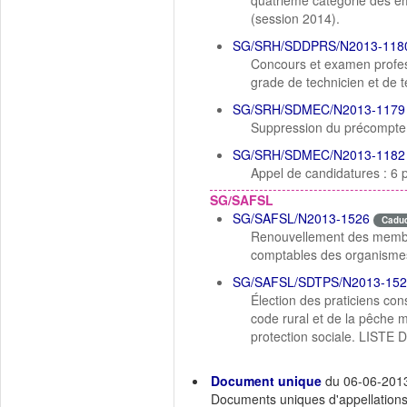
quatrième catégorie des em
(session 2014).
SG/SRH/SDDPRS/N2013-118
Concours et examen profess
grade de technicien et de t
SG/SRH/SDMEC/N2013-1179
Suppression du précompte 
SG/SRH/SDMEC/N2013-1182
Appel de candidatures : 6 
SG/SAFSL
SG/SAFSL/N2013-1526
Cadu
Renouvellement des membre
comptables des organismes 
SG/SAFSL/SDTPS/N2013-152
Élection des praticiens cons
code rural et de la pêche m
protection sociale. LIST
Document unique
du 06-06-201
Documents uniques d'appellations d