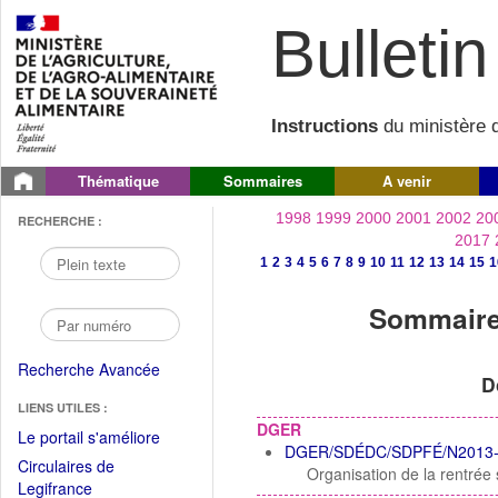
Bulletin 
Instructions
du ministère d
Thématique
Sommaires
A venir
1998
1999
2000
2001
2002
20
RECHERCHE :
2017
1
2
3
4
5
6
7
8
9
10
11
12
13
14
15
1
Sommaire 
Recherche Avancée
D
LIENS UTILES :
DGER
(Fichier
Le portail s'améliore
DGER/SDÉDC/SDPFÉ/N2013-
PDF
Circulaires de
Organisation de la rentrée
ouvrir
(Ouvrir
Legifrance