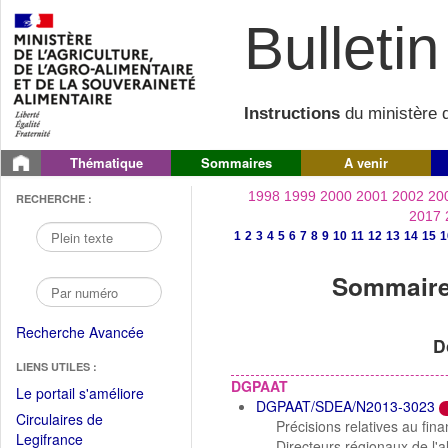
Bulletin 
Instructions
du ministère d
Thématique
Sommaires
A venir
1998
1999
2000
2001
2002
20
RECHERCHE :
2017
1
2
3
4
5
6
7
8
9
10
11
12
13
14
15
1
Sommaire 
Recherche Avancée
D
LIENS UTILES :
DGPAAT
(Fichier
Le portail s'améliore
DGPAAT/SDEA/N2013-3023
PDF
Circulaires de
Précisions relatives au fi
ouvrir
(Ouvrir
Legifrance
Directeurs régionaux de l'al