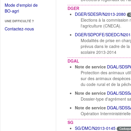
dans
dans
Mode d'emploi de
une
DGER
une
(Ouvrir
BO-agri
autre
DGER/SDESR/N2013-2080
nouvelle
dans
fenêtre)
Elections à la commission 
fenêtre)
UNE DIFFICULTÉ ?
une
l'agriculture (CNECA).
nouvelle
Contactez-nous
fenêtre)
DGER/SDPOFE/SDEDC/N201
Modalités de prise en charg
prévus dans le cadre de la 
scolaire 2013-2014
DGAL
Note de service
DGAL/SDSPA
Protection des animaux util
sur des animaux despèces 
du code rural et de la pêch
Note de service
DGAL/SDSSA
Dossier-type d'agrément sa
Note de service
DGAL/SDSSA
Opération Interministériel
SG
SG/DMC/N2013-0145
Caduqu