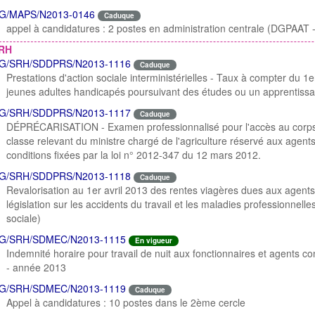
G/MAPS/N2013-0146
Caduque
appel à candidatures : 2 postes en administration centrale (DGPAAT
RH
G/SRH/SDDPRS/N2013-1116
Caduque
Prestations d'action sociale interministérielles - Taux à compter du 1er
jeunes adultes handicapés poursuivant des études ou un apprentissa
G/SRH/SDDPRS/N2013-1117
Caduque
DÉPRÉCARISATION - Examen professionnalisé pour l'accès au corps 
classe relevant du ministre chargé de l'agriculture réservé aux agents 
conditions fixées par la loi n° 2012-347 du 12 mars 2012.
G/SRH/SDDPRS/N2013-1118
Caduque
Revalorisation au 1er avril 2013 des rentes viagères dues aux agents n
législation sur les accidents du travail et les maladies professionnelle
sociale)
G/SRH/SDMEC/N2013-1115
En vigueur
Indemnité horaire pour travail de nuit aux fonctionnaires et agents co
- année 2013
G/SRH/SDMEC/N2013-1119
Caduque
Appel à candidatures : 10 postes dans le 2ème cercle