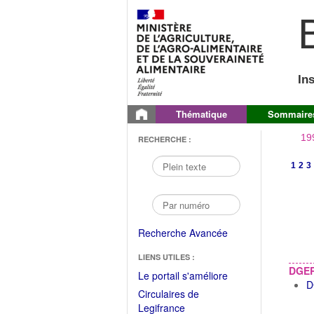
B
In
Thématique
Sommaire
19
RECHERCHE :
1
2
3
Recherche Avancée
LIENS UTILES :
DGE
(Fichier
Le portail s'améliore
D
PDF
Circulaires de
ouvrir
(Ouvrir
Legifrance