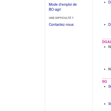
dans
D
dans
Mode d'emploi de
une
une
(Ouvrir
BO-agri
autre
nouvelle
dans
fenêtre)
fenêtre)
UNE DIFFICULTÉ ?
une
nouvelle
Contactez-nous
D
fenêtre)
DGA
N
N
SG
S
S