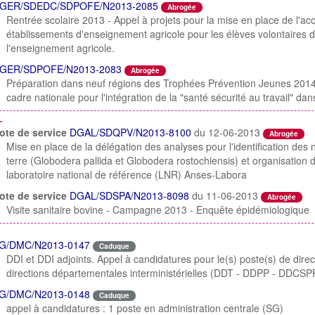
GER/SDEDC/SDPOFE/N2013-2085
Abrogée
Rentrée scolaire 2013 - Appel à projets pour la mise en place de l'
établissements d'enseignement agricole pour les élèves volontaires
l'enseignement agricole.
GER/SDPOFE/N2013-2083
Abrogée
Préparation dans neuf régions des Trophées Prévention Jeunes 2014
cadre nationale pour l'intégration de la "santé sécurité au travail" da
L
ote de service
DGAL/SDQPV/N2013-8100
du 12-06-2013
o
Abrogée
Mise en place de la délégation des analyses pour l'identification d
terre (Globodera pallida et Globodera rostochiensis) et organisatio
laboratoire national de référence (LNR) Anses-Labora
ote de service
DGAL/SDSPA/N2013-8098
du 11-06-2013
od
Abrogée
Visite sanitaire bovine - Campagne 2013 - Enquête épidémiologique
G/DMC/N2013-0147
Caduque
DDI et DDI adjoints. Appel à candidatures pour le(s) poste(s) de direct
directions départementales interministérielles (DDT - DDPP - DDCSP
G/DMC/N2013-0148
Caduque
appel à candidatures : 1 poste en administration centrale (SG)