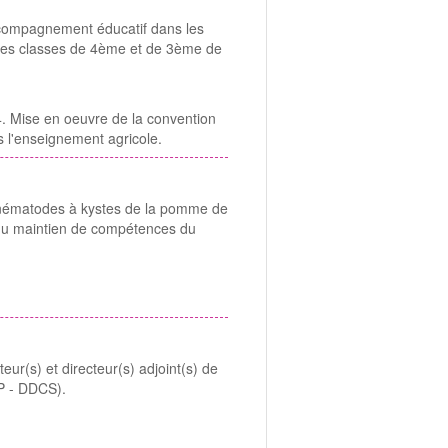
accompagnement éducatif dans les
 des classes de 4ème et de 3ème de
. Mise en oeuvre de la convention
ns l'enseignement agricole.
dre-service-action
es nématodes à kystes de la pomme de
n du maintien de compétences du
re-service-action
eur(s) et directeur(s) adjoint(s) de
P - DDCS).