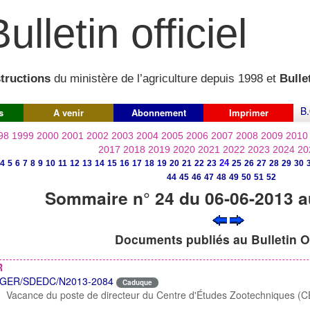
ulletin officiel
structions
du ministère de l’agriculture depuis 1998 et
Bullet
B.
s
A venir
Abonnement
Imprimer
98
1999
2000
2001
2002
2003
2004
2005
2006
2007
2008
2009
2010
2017
2018
2019
2020
2021
2022
2023
2024
20
24
4
5
6
7
8
9
10
11
12
13
14
15
16
17
18
19
20
21
22
23
25
26
27
28
29
30
44
45
46
47
48
49
50
51
52
Sommaire n° 24 du 06-06-2013 a
Documents publiés au Bulletin Of
R
GER/SDEDC/N2013-2084
Caduque
Vacance du poste de directeur du Centre d'Études Zootechniques (C