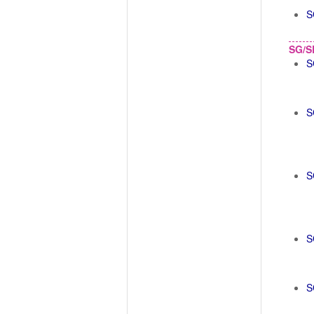
S
SG/S
S
S
S
S
S