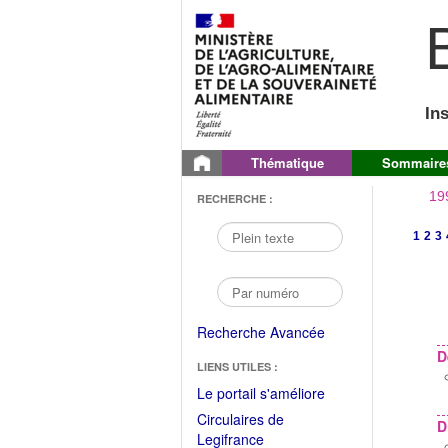
B
In
Thématique
Sommaire
19
RECHERCHE :
1
2
3
Recherche Avancée
D
LIENS UTILES :
(Fichier
Le portail s'améliore
PDF
Circulaires de
D
ouvrir
(Ouvrir
Legifrance