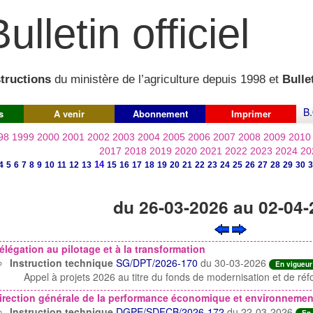
ulletin officiel
structions
du ministère de l’agriculture depuis 1998 et
Bullet
B.
s
A venir
Abonnement
Imprimer
98
1999
2000
2001
2002
2003
2004
2005
2006
2007
2008
2009
2010
2017
2018
2019
2020
2021
2022
2023
2024
20
14
4
5
6
7
8
9
10
11
12
13
15
16
17
18
19
20
21
22
23
24
25
26
27
28
29
30
3
du 26-03-2026 au 02-04
élégation au pilotage et à la transformation
Instruction technique
SG/DPT/2026-170
du 30-03-2026
En vigueur
Appel à projets 2026 au titre du fonds de modernisation et de ré
irection générale de la performance économique et environnement
Instruction technique
DGPE/SDFCB/2026-172
du 22-03-2026