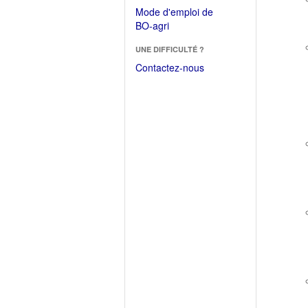
dans
dans
Mode d'emploi de
une
une
(Ouvrir
BO-agri
autre
nouvelle
dans
fenêtre)
fenêtre)
UNE DIFFICULTÉ ?
une
nouvelle
Contactez-nous
fenêtre)