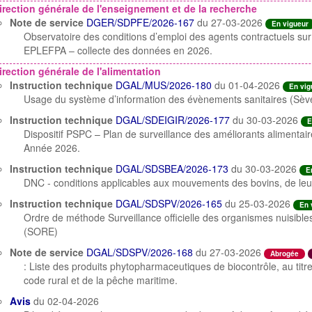
irection générale de l'enseignement et de la recherche
Note de service
DGER/SDPFE/2026-167
du 27-03-2026
En vigueur
Observatoire des conditions d’emploi des agents contractuels s
EPLEFPA – collecte des données en 2026.
irection générale de l'alimentation
Instruction technique
DGAL/MUS/2026-180
du 01-04-2026
En vig
Usage du système d’information des évènements sanitaires (Sève
Instruction technique
DGAL/SDEIGIR/2026-177
du 30-03-2026
E
Dispositif PSPC – Plan de surveillance des améliorants alimentai
Année 2026.
Instruction technique
DGAL/SDSBEA/2026-173
du 30-03-2026
E
DNC - conditions applicables aux mouvements des bovins, de leurs
Instruction technique
DGAL/SDSPV/2026-165
du 25-03-2026
En 
Ordre de méthode Surveillance officielle des organismes nuisib
(SORE)
Note de service
DGAL/SDSPV/2026-168
du 27-03-2026
Abrogée
: Liste des produits phytopharmaceutiques de biocontrôle, au titre
code rural et de la pêche maritime.
Avis
du 02-04-2026