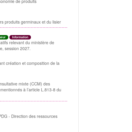
'économie de produits
 produits germinaux et du lisier
ueur
Information
tifs relevant du ministère de
ire, session 2027.
ant création et composition de la
nsultative mixte (CCM) des
entionnés à l’article L.813-8 du
/PDG - Direction des ressources