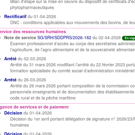
Bilan d'étape sur la mise en oeuvre du dispositif de certificats d
phytopharmaceutiques
Rectificatif
du 01-04-2026
DNC - conditions applicables aux mouvements des bovins, de leurs
ervice des ressources humaines
Note de service
SG/SRH/SDDPRS/2026-182
du 02-04-2026
En vig
Examen professionnel d’accès au corps des secrétaires administra
l’agriculture, de l’agro-alimentaire et de la souveraineté alimenta
Arrêté
du 02-03-2026
Arrêté du 31 mars 2026 modifiant l’arrêté du 22 février 2023 port
formation spécialisée du comité social d'administration ministériel
Arrêté
du 26-03-2026
Arrêté du 26 mars 2026 portant composition de la commission co
personnels enseignants et de documentation des établissements m
code rural et de la pêche maritime
gence de services et de paiement
Décision
du 01-04-2026
Décision du 1er avril portant délégation de signature n° 2026/23
humaines
Décision
du 01-04-2026