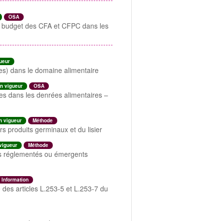
OSA
ur budget des CFA et CFPC dans les
ueur
s) dans le domaine alimentaire
n vigueur
OSA
res dans les denrées alimentaires –
n vigueur
Méthode
 produits germinaux et du lisier
vigueur
Méthode
les réglementés ou émergents
Information
 des articles L.253-5 et L.253-7 du