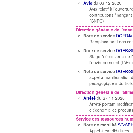
Avis
du 03-12-2020
Avis relatif à l’ouvert
contributions finançan
(CNPC)
Direction générale de l'ens
Note de service
DGER/M
Remplacement des confér
Note de service
DGER/S
Stage "découverte de l
l'environnement (IAE) f
Note de service
DGER/S
appel à manifestation d’
pédagogique » du troi
Direction générale de l'alim
Arrêté
du 27-11-2020
Arrêté portant modifica
d'économie de produit
Service des ressources hu
Note de mobilité
SG/SRH
Appel à candidatures : 1