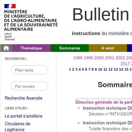
Bulletin 
Instructions
du ministère d
Thématique
Sommaires
A venir
1998
1999
2000
2001
2002
20
RECHERCHE :
2017
1
2
3
4
5
6
7
8
9
10
11
12
13
14
15
1
Sommaire 
Recherche Avancée
Direction générale de la p
Instruction technique
D
LIENS UTILES :
Décision n°INTV-GECR
(Fichier
Le portail s'améliore
PDF
Instruction technique
D
Circulaires de
ouvrir
Tutelle financière des
(Ouvrir
Legifrance