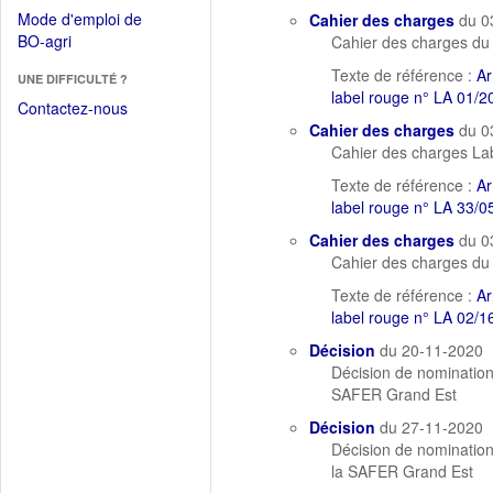
dans
dans
Mode d'emploi de
Cahier des charges
du 0
une
une
(Ouvrir
BO-agri
Cahier des charges du 
autre
nouvelle
dans
fenêtre)
Texte de référence :
Ar
fenêtre)
UNE DIFFICULTÉ ?
une
label rouge n° LA 01/20
nouvelle
Contactez-nous
fenêtre)
Cahier des charges
du 0
Cahier des charges Lab
Texte de référence :
Ar
label rouge n° LA 33/05
Cahier des charges
du 0
Cahier des charges du
Texte de référence :
Ar
label rouge n° LA 02/
Décision
du 20-11-2020
Décision de nominatio
SAFER Grand Est
Décision
du 27-11-2020
Décision de nominatio
la SAFER Grand Est