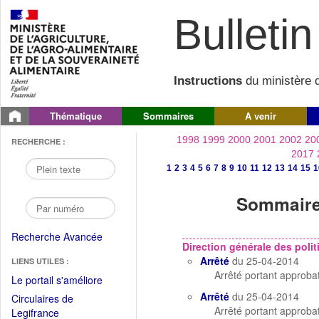
Bulletin 
Instructions
du ministère d
Thématique
Sommaires
A venir
1998
1999
2000
2001
2002
20
RECHERCHE :
2017
1
2
3
4
5
6
7
8
9
10
11
12
13
14
15
1
Sommaire 
Recherche Avancée
Direction générale des politi
Arrêté
du 25-04-2014
LIENS UTILES :
Arrêté portant approb
(Fichier
Le portail s'améliore
PDF
Arrêté
du 25-04-2014
Circulaires de
ouvrir
Arrêté portant approb
(Ouvrir
Legifrance