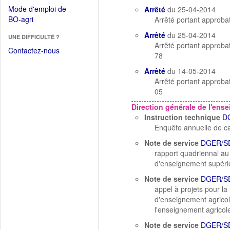
dans
dans
Mode d'emploi de
Arrêté
du 25-04-2014
une
une
(Ouvrir
BO-agri
Arrêté portant approb
autre
nouvelle
dans
fenêtre)
Arrêté
du 25-04-2014
fenêtre)
UNE DIFFICULTÉ ?
une
Arrêté portant approb
nouvelle
Contactez-nous
78
fenêtre)
Arrêté
du 14-05-2014
Arrêté portant appro
05
Direction générale de l'ens
Instruction technique
D
Enquête annuelle de c
Note de service
DGER/SD
rapport quadriennal au
d'enseignement supérieu
Note de service
DGER/S
appel à projets pour l
d'enseignement agricol
l'enseignement agricol
Note de service
DGER/S