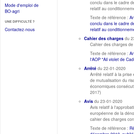
dans
conclu dans le cadre de
dans
Mode d'emploi de
une
relatif au conditionnem
une
(Ouvrir
BO-agri
autre
nouvelle
dans
Texte de référence :
Ar
fenêtre)
fenêtre)
UNE DIFFICULTÉ ?
une
conclu dans le cadre de
nouvelle
Contactez-nous
relatif au conditionne
fenêtre)
Cahier des charges
du 2
Cahier des charges de l
Texte de référence :
Ar
l'AOP "Ail violet de C
Arrêté
du 22-01-2020
Arrêté relatif à la pri
de mutualisation du ris
économiques consécutiv
2017)
Avis
du 23-01-2020
Avis relatif à l'appro
européenne de la déno
cahier des charges co
Texte de référence :
Rè