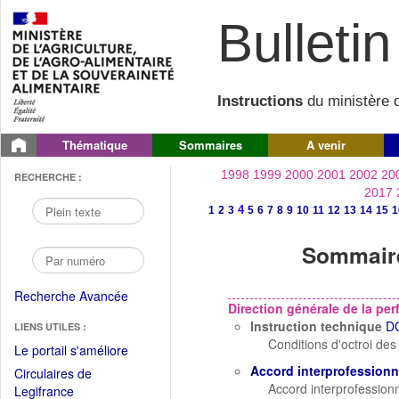
Bulletin 
Instructions
du ministère d
Thématique
Sommaires
A venir
1998
1999
2000
2001
2002
20
RECHERCHE :
2017
4
1
2
3
5
6
7
8
9
10
11
12
13
14
15
1
Sommaire
Recherche Avancée
Direction générale de la p
Instruction technique
D
LIENS UTILES :
Conditions d'octroi des 
(Fichier
Le portail s'améliore
PDF
Accord interprofessionn
Circulaires de
ouvrir
Accord interprofessionn
(Ouvrir
Legifrance