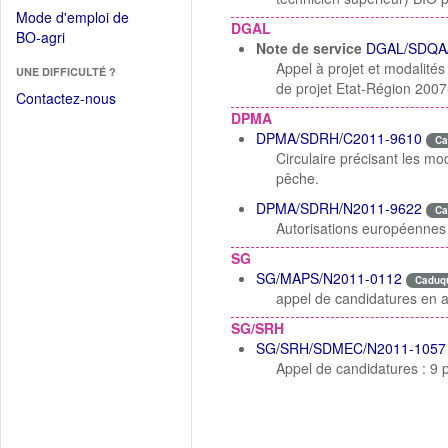
dans
dans
Mode d'emploi de
une
DGAL
une
(Ouvrir
BO-agri
autre
Note de service
DGAL/SDQA/
nouvelle
dans
fenêtre)
Appel à projet et modalité
fenêtre)
UNE DIFFICULTÉ ?
une
de projet Etat-Région 2007
nouvelle
Contactez-nous
fenêtre)
DPMA
DPMA/SDRH/C2011-9610
Ca
Circulaire précisant les mod
pêche.
DPMA/SDRH/N2011-9622
Ca
Autorisations européennes 
SG
SG/MAPS/N2011-0112
Caduq
appel de candidatures en a
SG/SRH
SG/SRH/SDMEC/N2011-1057
Appel de candidatures : 9 