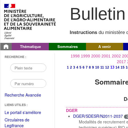
Bulletin 
Instructions
du ministère d
Thématique
Sommaires
A venir
1998
1999
2000
2001
2002
20
RECHERCHE :
2017
13
1
2
3
4
5
6
7
8
9
10
11
12
14
15
1
Sommaire 
Recherche Avancée
D
LIENS UTILES :
DGER
(Fichier
Le portail s'améliore
DGER/SDESR/N2011-2037
PDF
Circulaires de
Modalités de recrutement 
ouvrir
(Ouvrir
Legifrance
technicien supérieur) BIO p