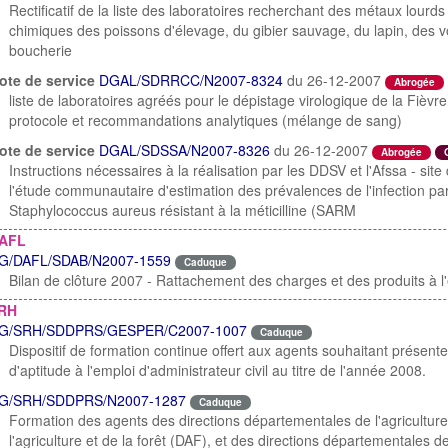
Rectificatif de la liste des laboratoires recherchant des métaux lourd
chimiques des poissons d'élevage, du gibier sauvage, du lapin, des v
boucherie
ote de service
DGAL/SDRRCC/N2007-8324
du 26-12-2007
Abrogée
liste de laboratoires agréés pour le dépistage virologique de la Fièvr
protocole et recommandations analytiques (mélange de sang)
ote de service
DGAL/SDSSA/N2007-8326
du 26-12-2007
Abrogée
Instructions nécessaires à la réalisation par les DDSV et l'Afssa - sit
l'étude communautaire d'estimation des prévalences de l'infection pa
Staphylococcus aureus résistant à la méticilline (SARM
AFL
G/DAFL/SDAB/N2007-1559
Caduque
Bilan de clôture 2007 - Rattachement des charges et des produits à l
RH
G/SRH/SDDPRS/GESPER/C2007-1007
Caduque
Dispositif de formation continue offert aux agents souhaitant présenter
d'aptitude à l'emploi d'administrateur civil au titre de l'année 2008.
G/SRH/SDDPRS/N2007-1287
Caduque
Formation des agents des directions départementales de l'agriculture 
l'agriculture et de la forêt (DAF), et des directions départementales de