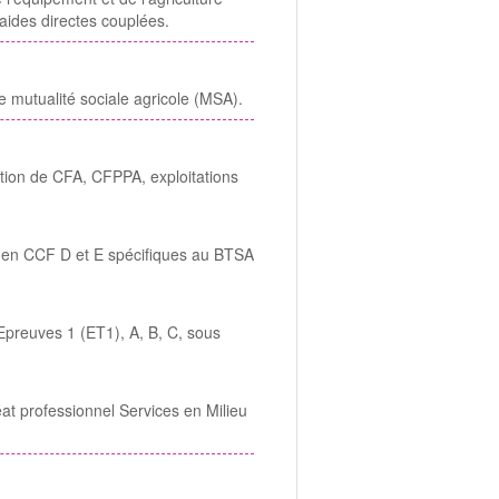
aides directes couplées.
 mutualité sociale agricole (MSA).
ction de CFA, CFPPA, exploitations
s en CCF D et E spécifiques au BTSA
preuves 1 (ET1), A, B, C, sous
t professionnel Services en Milieu
odre-service-action