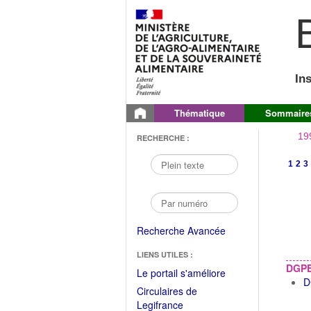
B
In
Thématique
Sommaire
19
RECHERCHE :
1
2
3
Recherche Avancée
LIENS UTILES :
DGPE
(Fichier
Le portail s'améliore
D
PDF
Circulaires de
ouvrir
(Ouvrir
Legifrance