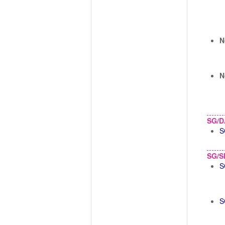
N
N
SG/D
S
SG/S
S
S