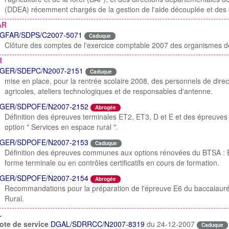
(DDEA) récemment chargés de la gestion de l'aide découplée et des 
AR
GFAR/SDPS/C2007-5071
Caduque
Clôture des comptes de l'exercice comptable 2007 des organismes de
R
GER/SDEPC/N2007-2151
Caduque
mise en place, pour la rentrée scolaire 2008, des personnels de dire
agricoles, ateliers technologiques et de responsables d'antenne.
GER/SDPOFE/N2007-2152
Abrogée
Définition des épreuves terminales ET2, ET3, D et E et des épreuve
option " Services en espace rural ".
GER/SDPOFE/N2007-2153
Caduque
Définition des épreuves communes aux options rénovées du BTSA : E
forme terminale ou en contrôles certificatifs en cours de formation.
GER/SDPOFE/N2007-2154
Abrogée
Recommandations pour la préparation de l'épreuve E6 du baccalauréa
Rural.
L
ote de service
DGAL/SDRRCC/N2007-8319
du 24-12-2007
Caduque