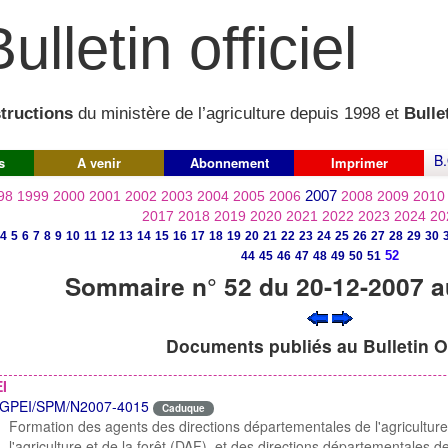
ulletin officiel
structions
du ministère de l’agriculture depuis 1998 et
Bullet
B.
s
A venir
Abonnement
Imprimer
2007
98
1999
2000
2001
2002
2003
2004
2005
2006
2008
2009
2010
2017
2018
2019
2020
2021
2022
2023
2024
20
4
5
6
7
8
9
10
11
12
13
14
15
16
17
18
19
20
21
22
23
24
25
26
27
28
29
30
52
44
45
46
47
48
49
50
51
Sommaire n° 52 du 20-12-2007 a
Documents publiés au Bulletin Of
I
GPEI/SPM/N2007-4015
Caduque
Formation des agents des directions départementales de l'agriculture 
l'agriculture et de la forêt (DAF), et des directions départementales de