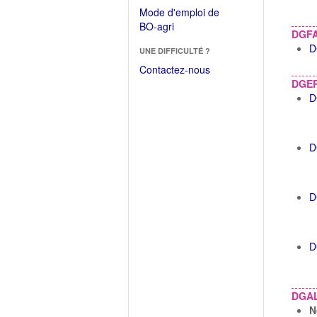
dans
dans
Mode d'emploi de
une
une
(Ouvrir
BO-agri
autre
DGF
nouvelle
dans
fenêtre)
D
fenêtre)
UNE DIFFICULTÉ ?
une
nouvelle
Contactez-nous
fenêtre)
DGE
D
D
D
D
DGA
N