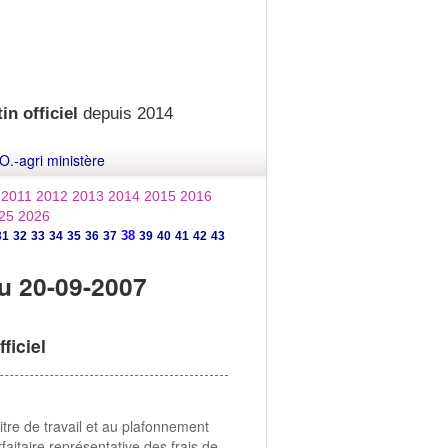
in officiel
depuis 2014
O.-agri ministère
2011
2012
2013
2014
2015
2016
25
2026
38
31
32
33
34
35
36
37
39
40
41
42
43
u 20-09-2007
ficiel
itre de travail et au plafonnement
faitaire représentative des frais de