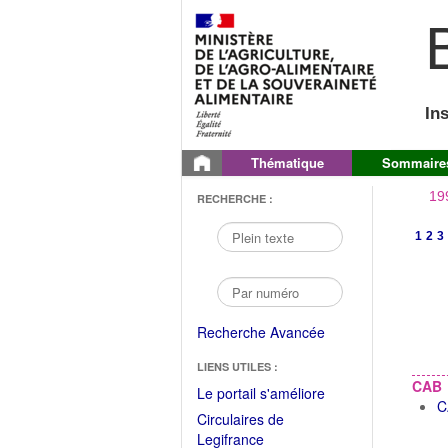
B
In
Thématique
Sommaire
19
RECHERCHE :
1
2
3
Recherche Avancée
LIENS UTILES :
CAB
(Fichier
Le portail s'améliore
C
PDF
Circulaires de
ouvrir
(Ouvrir
Legifrance