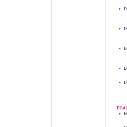
D
D
D
D
D
DGA
N