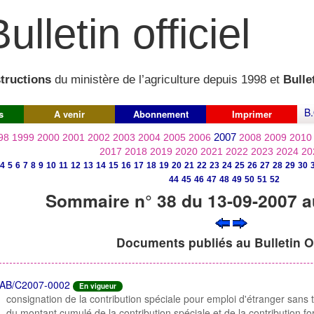
ulletin officiel
structions
du ministère de l’agriculture depuis 1998 et
Bullet
B.
s
A venir
Abonnement
Imprimer
2007
98
1999
2000
2001
2002
2003
2004
2005
2006
2008
2009
2010
2017
2018
2019
2020
2021
2022
2023
2024
20
4
5
6
7
8
9
10
11
12
13
14
15
16
17
18
19
20
21
22
23
24
25
26
27
28
29
30
44
45
46
47
48
49
50
51
52
Sommaire n° 38 du 13-09-2007 a
Documents publiés au Bulletin Of
AB/C2007-0002
En vigueur
consignation de la contribution spéciale pour emploi d'étranger sans t
du montant cumulé de la contribution spéciale et de la contribution for