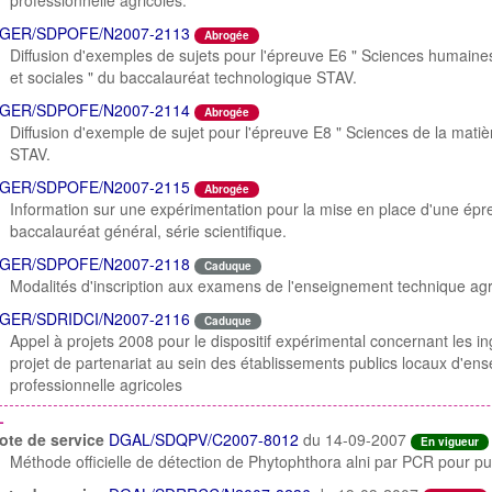
professionnelle agricoles.
GER/SDPOFE/N2007-2113
Abrogée
Diffusion d'exemples de sujets pour l'épreuve E6 " Sciences humaine
et sociales " du baccalauréat technologique STAV.
GER/SDPOFE/N2007-2114
Abrogée
Diffusion d'exemple de sujet pour l'épreuve E8 " Sciences de la mati
STAV.
GER/SDPOFE/N2007-2115
Abrogée
Information sur une expérimentation pour la mise en place d'une ép
baccalauréat général, série scientifique.
GER/SDPOFE/N2007-2118
Caduque
Modalités d'inscription aux examens de l'enseignement technique agr
GER/SDRIDCI/N2007-2116
Caduque
Appel à projets 2008 pour le dispositif expérimental concernant les i
projet de partenariat au sein des établissements publics locaux d'en
professionnelle agricoles
L
ote de service
DGAL/SDQPV/C2007-8012
du 14-09-2007
En vigueur
Méthode officielle de détection de Phytophthora alni par PCR pour pu