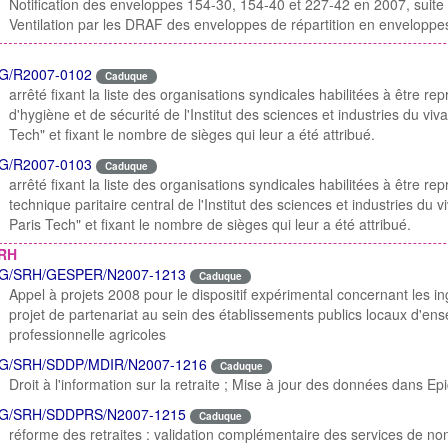
Notification des enveloppes 154-30, 154-40 et 227-42 en 2007, suit
Ventilation par les DRAF des enveloppes de répartition en enveloppe
G/R2007-0102
Caduque
arrêté fixant la liste des organisations syndicales habilitées à être r
d'hygiène et de sécurité de l'Institut des sciences et industries du vi
Tech" et fixant le nombre de sièges qui leur a été attribué.
G/R2007-0103
Caduque
arrêté fixant la liste des organisations syndicales habilitées à être r
technique paritaire central de l'Institut des sciences et industries du 
Paris Tech" et fixant le nombre de sièges qui leur a été attribué.
RH
G/SRH/GESPER/N2007-1213
Caduque
Appel à projets 2008 pour le dispositif expérimental concernant les i
projet de partenariat au sein des établissements publics locaux d'en
professionnelle agricoles
G/SRH/SDDP/MDIR/N2007-1216
Caduque
Droit à l'information sur la retraite ; Mise à jour des données dans Ep
G/SRH/SDDPRS/N2007-1215
Caduque
réforme des retraites : validation complémentaire des services de non