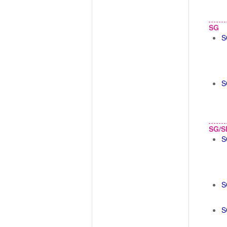
SG
S
S
SG/S
S
S
S