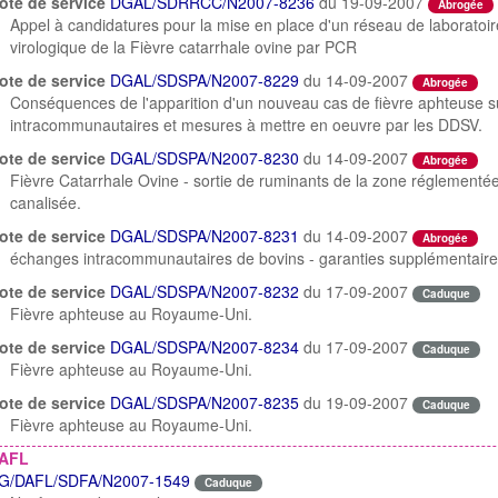
ote de service
DGAL/SDRRCC/N2007-8236
du 19-09-2007
Abrogée
Appel à candidatures pour la mise en place d'un réseau de laboratoi
virologique de la Fièvre catarrhale ovine par PCR
ote de service
DGAL/SDSPA/N2007-8229
du 14-09-2007
Abrogée
Conséquences de l'apparition d'un nouveau cas de fièvre aphteuse s
intracommunautaires et mesures à mettre en oeuvre par les DDSV.
ote de service
DGAL/SDSPA/N2007-8230
du 14-09-2007
Abrogée
Fièvre Catarrhale Ovine - sortie de ruminants de la zone réglementée
canalisée.
ote de service
DGAL/SDSPA/N2007-8231
du 14-09-2007
Abrogée
échanges intracommunautaires de bovins - garanties supplémentaires 
ote de service
DGAL/SDSPA/N2007-8232
du 17-09-2007
Caduque
Fièvre aphteuse au Royaume-Uni.
ote de service
DGAL/SDSPA/N2007-8234
du 17-09-2007
Caduque
Fièvre aphteuse au Royaume-Uni.
ote de service
DGAL/SDSPA/N2007-8235
du 19-09-2007
Caduque
Fièvre aphteuse au Royaume-Uni.
AFL
G/DAFL/SDFA/N2007-1549
Caduque