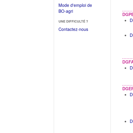
dans
dans
Mode d'emploi de
une
une
(Ouvrir
BO-agri
autre
DGPE
nouvelle
dans
fenêtre)
D
fenêtre)
UNE DIFFICULTÉ ?
une
nouvelle
Contactez-nous
fenêtre)
D
DGF
D
DGE
D
D