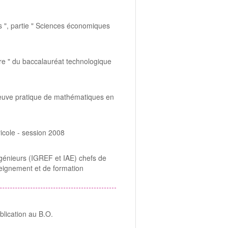
s ", partie " Sciences économiques
ère " du baccalauréat technologique
reuve pratique de mathématiques en
icole - session 2008
ngénieurs (IGREF et IAE) chefs de
seignement et de formation
blication au B.O.