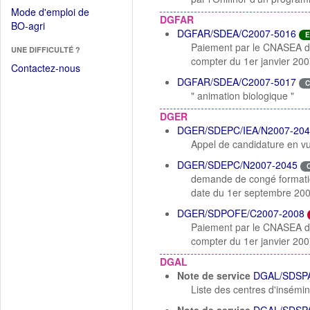
dans
dans
Mode d'emploi de
une
DGFAR
une
(Ouvrir
BO-agri
autre
DGFAR/SDEA/C2007-5016
nouvelle
E
dans
fenêtre)
Paiement par le CNASEA de l
fenêtre)
UNE DIFFICULTÉ ?
une
compter du 1er janvier 200
nouvelle
Contactez-nous
fenêtre)
DGFAR/SDEA/C2007-5017
C
" animation biologique "
DGER
DGER/SDEPC/IEA/N2007-204
Appel de candidature en vu
DGER/SDEPC/N2007-2045
demande de congé formatio
date du 1er septembre 200
DGER/SDPOFE/C2007-2008
Paiement par le CNASEA de l
compter du 1er janvier 200
DGAL
Note de service
DGAL/SDSPA
Liste des centres d'insémi