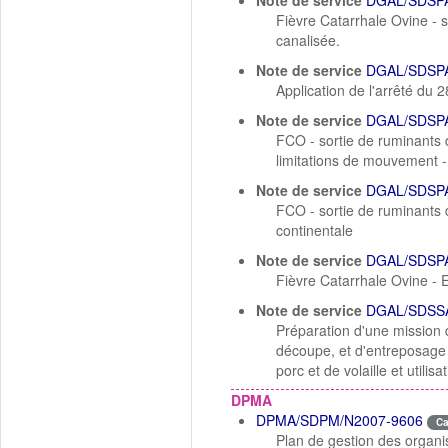
Note de service
DGAL/SDSPA
Fièvre Catarrhale Ovine - 
canalisée.
Note de service
DGAL/SDSPA
Application de l'arrêté du 
Note de service
DGAL/SDSPA
FCO - sortie de ruminants 
limitations de mouvement - 
Note de service
DGAL/SDSPA
FCO - sortie de ruminants d
continentale
Note de service
DGAL/SDSPA
Fièvre Catarrhale Ovine -
Note de service
DGAL/SDSSA
Préparation d'une mission 
découpe, et d'entreposage 
porc et de volaille et utilis
DPMA
DPMA/SDPM/N2007-9606
C
Plan de gestion des organi