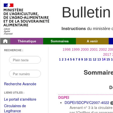
Bulletin 
Instructions
du ministère d
Thématique
Sommaires
A venir
1998
1999
2000
2001
2002
20
RECHERCHE :
2017
14
1
2
3
4
5
6
7
8
9
10
11
12
13
15
1
Sommaire 
Recherche Avancée
D
LIENS UTILES :
DGPEI
(Fichier
Le portail s'améliore
DGPEI/SDCPV/C2007-4022
PDF
Circulaires de
Avenant n° 3 à la circula
ouvrir
(Ouvrir
Legifrance
par l'Oniflhor d'un progra