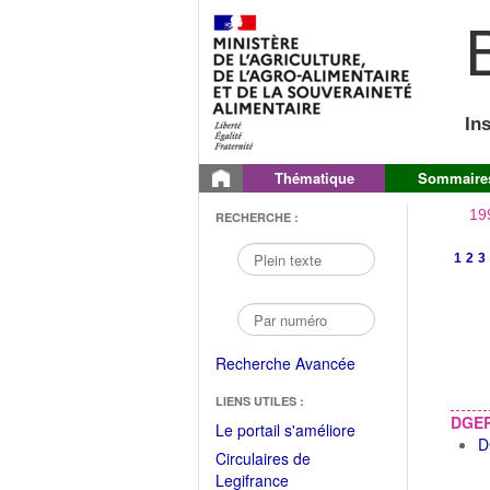
B
In
Thématique
Sommaire
19
RECHERCHE :
1
2
3
Recherche Avancée
LIENS UTILES :
DGE
(Fichier
Le portail s'améliore
D
PDF
Circulaires de
ouvrir
(Ouvrir
Legifrance