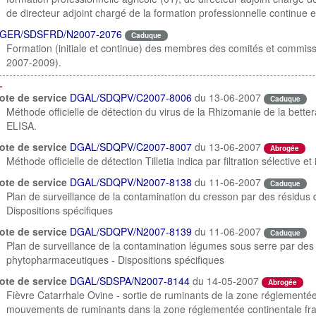
de directeur adjoint chargé de la formation professionnelle continue e
GER/SDSFRD/N2007-2076
Caduque
Formation (initiale et continue) des membres des comités et commiss
2007-2009).
L
ote de service
DGAL/SDQPV/C2007-8006
du 13-06-2007
Caduque
Méthode officielle de détection du virus de la Rhizomanie de la bettera
ELISA.
ote de service
DGAL/SDQPV/C2007-8007
du 13-06-2007
Abrogée
Méthode officielle de détection Tilletia indica par filtration sélective e
ote de service
DGAL/SDQPV/N2007-8138
du 11-06-2007
Caduque
Plan de surveillance de la contamination du cresson par des résidus
Dispositions spécifiques
ote de service
DGAL/SDQPV/N2007-8139
du 11-06-2007
Caduque
Plan de surveillance de la contamination légumes sous serre par des 
phytopharmaceutiques - Dispositions spécifiques
ote de service
DGAL/SDSPA/N2007-8144
du 14-05-2007
Abrogée
Fièvre Catarrhale Ovine - sortie de ruminants de la zone réglementée
mouvements de ruminants dans la zone réglementée continentale fra