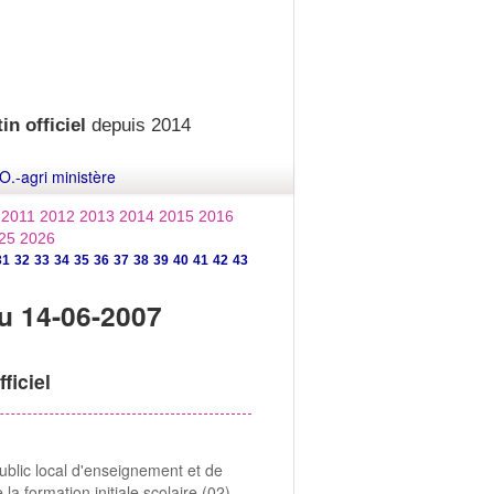
in officiel
depuis 2014
O.-agri ministère
2011
2012
2013
2014
2015
2016
25
2026
31
32
33
34
35
36
37
38
39
40
41
42
43
u 14-06-2007
ficiel
ublic local d'enseignement et de
la formation initiale scolaire (02),