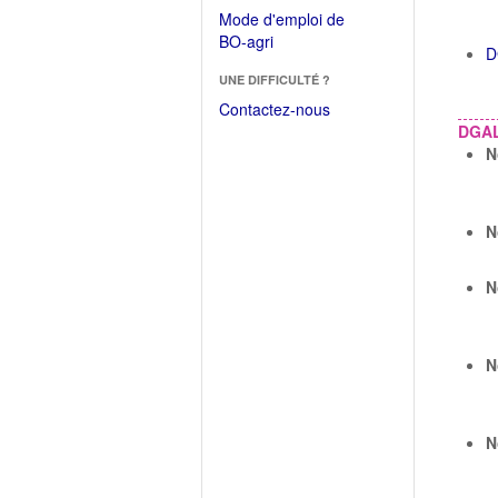
dans
dans
Mode d'emploi de
une
une
(Ouvrir
BO-agri
autre
D
nouvelle
dans
fenêtre)
fenêtre)
UNE DIFFICULTÉ ?
une
nouvelle
Contactez-nous
fenêtre)
DGA
N
N
N
N
N