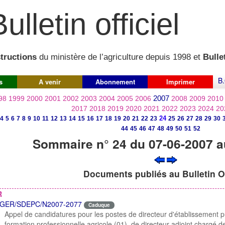
ulletin officiel
structions
du ministère de l’agriculture depuis 1998 et
Bullet
B.
s
A venir
Abonnement
Imprimer
2007
98
1999
2000
2001
2002
2003
2004
2005
2006
2008
2009
2010
2017
2018
2019
2020
2021
2022
2023
2024
20
24
4
5
6
7
8
9
10
11
12
13
14
15
16
17
18
19
20
21
22
23
25
26
27
28
29
30
44
45
46
47
48
49
50
51
52
Sommaire n° 24 du 07-06-2007 a
Documents publiés au Bulletin Of
R
GER/SDEPC/N2007-2077
Caduque
Appel de candidatures pour les postes de directeur d'établissement p
formation professionnelle agricole (01), de directeur adjoint chargé de 