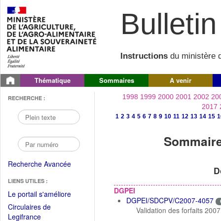
Bulletin 
Instructions
du ministère d
Thématique
Sommaires
A venir
1998
1999
2000
2001
2002
20
RECHERCHE :
2017
1
2
3
4
5
6
7
8
9
10
11
12
13
14
15
1
Sommaire 
Recherche Avancée
D
LIENS UTILES :
DGPEI
(Fichier
Le portail s'améliore
DGPEI/SDCPV/C2007-4057
PDF
Circulaires de
Validation des forfaits 20
ouvrir
(Ouvrir
Legifrance