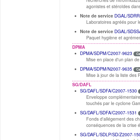
recherches de nitroïmidazol
agonistes et stéroïdes dans
Note de service
DGAL/SDRR
Laboratoires agréés pour l
Note de service
DGAL/SDSSA
Paquet hygiène et agrémen
DPMA
DPMA/SDPM/C2007-9623
C
Mise en place d'un plan de
DPMA/SDPM/N2007-9635
C
Mise à jour de la liste de
SG/DAFL
SG/DAFL/SDFA/C2007-1530
Enveloppe complémentaire 
touchés par le cyclone Ga
SG/DAFL/SDFA/C2007-1531
Fonds d'allégement des ch
conséquences de la crise é
SG/DAFL/SDLP/SD/Z2007-15