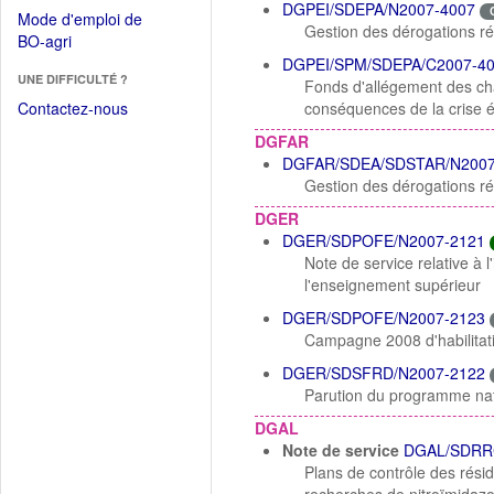
dans
DGPEI/SDEPA/N2007-4007
dans
Mode d'emploi de
une
Gestion des dérogations ré
une
(Ouvrir
BO-agri
autre
nouvelle
dans
DGPEI/SPM/SDEPA/C2007-4
fenêtre)
fenêtre)
UNE DIFFICULTÉ ?
une
Fonds d'allégement des ch
nouvelle
Contactez-nous
conséquences de la crise é
fenêtre)
DGFAR
DGFAR/SDEA/SDSTAR/N2007
Gestion des dérogations ré
DGER
DGER/SDPOFE/N2007-2121
Note de service relative à 
l'enseignement supérieur
DGER/SDPOFE/N2007-2123
Campagne 2008 d'habilitati
DGER/SDSFRD/N2007-2122
Parution du programme nati
DGAL
Note de service
DGAL/SDRR
Plans de contrôle des résid