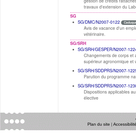
gestion de crédits rattaché
travaux d'extension du Lab
SG
SG/DMC/N2007-0122
Caduqu
Avis de vacance d'un emplo
vétérinaire.
SG/SRH
SG/SRH/GESPER/N2007-122
Changements de corps et a
supérieur agronomique et v
SG/SRH/SDDPRS/N2007-122
Parution du programme nati
SG/SRH/SDDPRS/N2007-123
Dispositions applicables au
élective
Plan du site
|
Accessibili