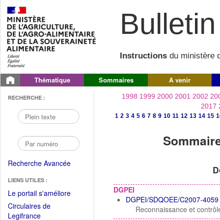
Bulletin 
Instructions
du ministère d
Thématique
Sommaires
A venir
1998
1999
2000
2001
2002
20
RECHERCHE :
2017
1
2
3
4
5
6
7
8
9
10
11
12
13
14
15
1
Sommaire 
Recherche Avancée
D
LIENS UTILES :
DGPEI
(Fichier
Le portail s'améliore
DGPEI/SDQOEE/C2007-4059
PDF
Circulaires de
Reconnaissance et contrôle
ouvrir
(Ouvrir
Legifrance