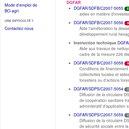
dans
DGFAR
dans
Mode d'emploi de
une
DGFAR/SDFB/C2007-5055
une
E
(Ouvrir
BO-agri
autre
aides en matière d'investis
nouvelle
dans
fenêtre)
fenêtre)
UNE DIFFICULTÉ ?
une
DGFAR/SDFB/C2007-5056
A
nouvelle
Contactez-nous
Aide l'amélioration la dess
fenêtre)
développement rural hexa
Instruction technique
DGFA
Aide aux travaux de nettoya
cadre de la mesure 226 di
DGFAR/SDFB/C2007-5058
A
Conditions de financement 
collectivités locales et a
forestiers ou d'actions for
DGFAR/SDPS/C2007-5054
C
Diffusion de la circulaire 
de coopération sanitaire tr
administratif d'application 
DGFAR/SDPS/C2007-5059
C
Diffusion de la circulaire D
de sécurité sociale entre l