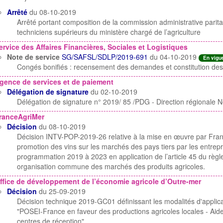
Arrêté
du 08-10-2019
Arrêté portant composition de la commission administrative parit
techniciens supérieurs du ministère chargé de l’agriculture
ervice des Affaires Financières, Sociales et Logistiques
Note de service
SG/SAFSL/SDLP/2019-691
du 04-10-2019
En vigu
Congés bonifiés : recensement des demandes et constitution de
gence de services et de paiement
Délégation de signature
du 02-10-2019
Délégation de signature n° 2019/ 85 /PDG - Direction régionale N
ranceAgriMer
Décision
du 08-10-2019
Décision INTV-POP-2019-26 relative à la mise en œuvre par Fra
promotion des vins sur les marchés des pays tiers par les entrepri
programmation 2019 à 2023 en application de l’article 45 du règ
organisation commune des marchés des produits agricoles.
ffice de développement de l’économie agricole d’Outre-mer
Décision
du 25-09-2019
Décision technique 2019-GC01 définissant les modalités d'applic
"POSEI-France en faveur des productions agricoles locales - Aid
centres de réception"