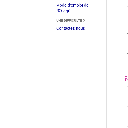
dans
dans
Mode d'emploi de
une
une
(Ouvrir
BO-agri
autre
nouvelle
dans
fenêtre)
fenêtre)
UNE DIFFICULTÉ ?
une
nouvelle
Contactez-nous
fenêtre)
D