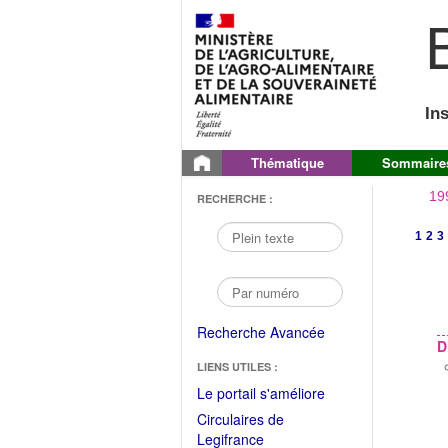
B
In
Thématique
Sommaire
19
RECHERCHE :
1
2
3
Recherche Avancée
D
LIENS UTILES :
(Fichier
Le portail s'améliore
PDF
Circulaires de
ouvrir
(Ouvrir
Legifrance