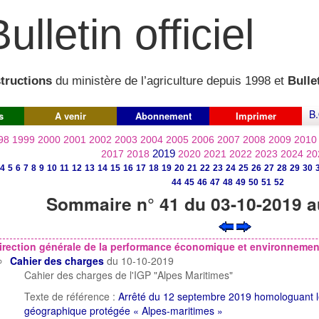
ulletin officiel
structions
du ministère de l’agriculture depuis 1998 et
Bullet
B.
s
A venir
Abonnement
Imprimer
98
1999
2000
2001
2002
2003
2004
2005
2006
2007
2008
2009
2010
2019
2017
2018
2020
2021
2022
2023
2024
20
4
5
6
7
8
9
10
11
12
13
14
15
16
17
18
19
20
21
22
23
24
25
26
27
28
29
30
44
45
46
47
48
49
50
51
52
Sommaire n° 41 du 03-10-2019 a
irection générale de la performance économique et environnement
Cahier des charges
du 10-10-2019
Cahier des charges de l'IGP "Alpes Maritimes"
Texte de référence :
Arrêté du 12 septembre 2019 homologuant le 
géographique protégée « Alpes-maritimes »