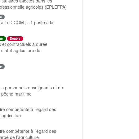
titulaires affectés dans les
ofessionnelle agricoles (EPLEFPA)
e
 à la DICOM ; - 1 poste à la
ur
Double
s et contractuels à durée
statut agriculture de
e
des personnels enseignants et de
la pêche maritime
aire compétente à l’égard des
’agriculture
aire compétente à l’égard des
rgé de l’agriculture