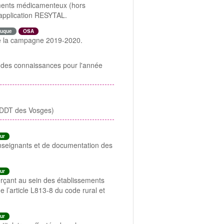
liments médicamenteux (hors
l’application RESYTAL.
uque
OSA
t de la campagne 2019-2020.
le des connaissances pour l'année
 (DDT des Vosges)
ur
 enseignants et de documentation des
ur
xerçant au sein des établissements
 l’article L813-8 du code rural et
ur