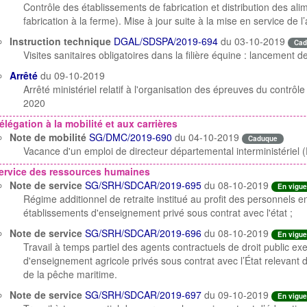
Contrôle des établissements de fabrication et distribution des a
fabrication à la ferme). Mise à jour suite à la mise en service de 
Instruction technique
DGAL/SDSPA/2019-694
du 03-10-2019
Cad
Visites sanitaires obligatoires dans la filière équine : lancemen
Arrêté
du 09-10-2019
Arrêté ministériel relatif à l'organisation des épreuves du contrô
2020
élégation à la mobilité et aux carrières
Note de mobilité
SG/DMC/2019-690
du 04-10-2019
Caduque
Vacance d'un emploi de directeur départemental interministériel
ervice des ressources humaines
Note de service
SG/SRH/SDCAR/2019-695
du 08-10-2019
En vigue
Régime additionnel de retraite institué au profit des personnels
établissements d'enseignement privé sous contrat avec l'état ;
Note de service
SG/SRH/SDCAR/2019-696
du 08-10-2019
En vigue
Travail à temps partiel des agents contractuels de droit public e
d'enseignement agricole privés sous contrat avec l’État relevant de
de la pêche maritime.
Note de service
SG/SRH/SDCAR/2019-697
du 09-10-2019
En vigue