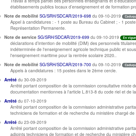
Travail à temps partiel des personnels enseignants et d’éducation 
établissements publics locaux d’enseignement et de formation pr
Note de mobilité
SG/SRH/SDCAR/2019-698
du 09-10-2019
Caduqu
Appel à candidatures : - 1 poste au Bureau du Cabinet ; - 1 poste
Représentation Permanente.
Note de service
SG/SRH/SDCAR/2019-699
du 09-10-2019
En vigue
déclarations d’intention de mobilité (DIM) des personnels titulaire
indéterminée de l'enseignement agricole technique public et sous 
l'enseignement maritime pour la rentrée scolaire 2020..
Note de mobilité
SG/SRH/SDCAR/2019-700
du 09-10-2019
Caduqu
Appels à candidatures : 15 postes dans le 2ème cercle.
Arrêté
du 30-09-2019
Arrêté portant composition de la commission consultative mixte 
documentation mentionnes à l'article L.813-8 du code riel et de 
Arrêté
du 07-10-2019
Arrêté portant composition de la commission administrative parit
techniciens de formation et de recherche du ministère chargé de l
Arrêté
du 23-09-2019
Arrêté portant composition de la commission administrative parit
adjoints techniciens de formation et de recherche du ministère cha