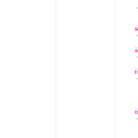
S
A
F
O