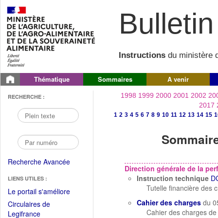
Bulletin 
Instructions
du ministère d
Thématique
Sommaires
A venir
1998
1999
2000
2001
2002
20
RECHERCHE :
2017
1
2
3
4
5
6
7
8
9
10
11
12
13
14
15
1
Sommaire 
Recherche Avancée
Direction générale de la p
Instruction technique
D
LIENS UTILES :
Tutelle financière des
(Fichier
Le portail s'améliore
PDF
Cahier des charges
du 0
Circulaires de
ouvrir
Cahier des charges de 
(Ouvrir
Legifrance