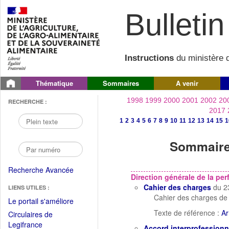
Bulletin 
Instructions
du ministère d
Thématique
Sommaires
A venir
1998
1999
2000
2001
2002
20
RECHERCHE :
2017
1
2
3
4
5
6
7
8
9
10
11
12
13
14
15
1
Sommaire 
Recherche Avancée
Direction générale de la p
Cahier des charges
du 2
LIENS UTILES :
Cahier des charges de 
(Fichier
Le portail s'améliore
PDF
Texte de référence :
Ar
Circulaires de
ouvrir
(Ouvrir
Legifrance
Accord interprofessionn