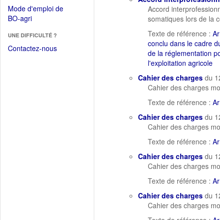
dans
dans
Mode d'emploi de
Accord interprofessionne
une
une
(Ouvrir
BO-agri
somatiques lors de la co
autre
nouvelle
dans
fenêtre)
Texte de référence :
Ar
fenêtre)
UNE DIFFICULTÉ ?
une
conclu dans le cadre du 
nouvelle
Contactez-nous
de la réglementation po
fenêtre)
l'exploitation agricole
Cahier des charges
du 1
Cahier des charges mod
Texte de référence :
Ar
Cahier des charges
du 1
Cahier des charges mod
Texte de référence :
Ar
Cahier des charges
du 1
Cahier des charges mo
Texte de référence :
Ar
Cahier des charges
du 1
Cahier des charges mod