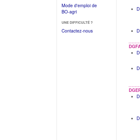
dans
dans
Mode d'emploi de
une
D
une
(Ouvrir
BO-agri
autre
nouvelle
dans
fenêtre)
fenêtre)
UNE DIFFICULTÉ ?
une
nouvelle
Contactez-nous
D
fenêtre)
DGF
D
D
DGE
D
D