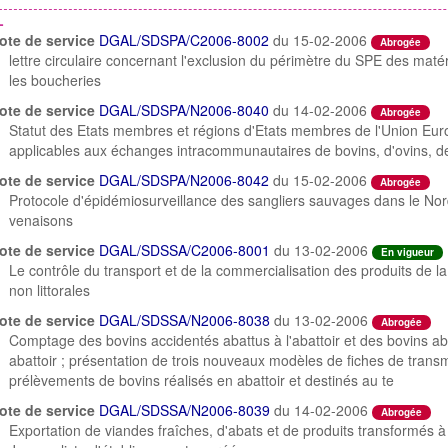
L
ote de service
DGAL/SDSPA/C2006-8002
du 15-02-2006
Abrogée
lettre circulaire concernant l'exclusion du périmètre du SPE des matér
les boucheries
ote de service
DGAL/SDSPA/N2006-8040
du 14-02-2006
Abrogée
Statut des Etats membres et régions d'Etats membres de l'Union Euro
applicables aux échanges intracommunautaires de bovins, d'ovins, de
ote de service
DGAL/SDSPA/N2006-8042
du 15-02-2006
Abrogée
Protocole d'épidémiosurveillance des sangliers sauvages dans le Nor
venaisons
ote de service
DGAL/SDSSA/C2006-8001
du 13-02-2006
En vigueur
Le contrôle du transport et de la commercialisation des produits de la 
non littorales
ote de service
DGAL/SDSSA/N2006-8038
du 13-02-2006
Abrogée
Comptage des bovins accidentés abattus à l'abattoir et des bovins a
abattoir ; présentation de trois nouveaux modèles de fiches de transm
prélèvements de bovins réalisés en abattoir et destinés au te
ote de service
DGAL/SDSSA/N2006-8039
du 14-02-2006
Abrogée
Exportation de viandes fraîches, d'abats et de produits transformés 