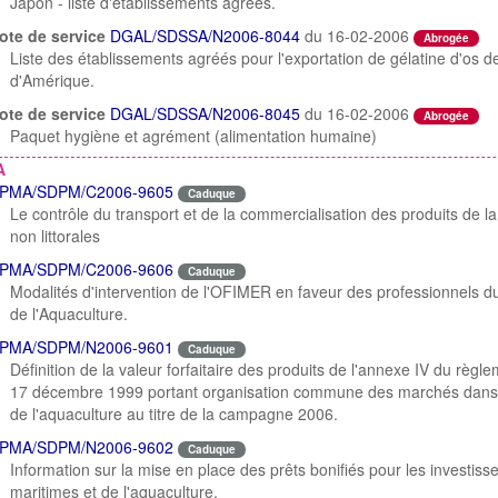
Japon - liste d'établissements agréés.
ote de service
DGAL/SDSSA/N2006-8044
du 16-02-2006
Abrogée
Liste des établissements agréés pour l'exportation de gélatine d'os de
d'Amérique.
ote de service
DGAL/SDSSA/N2006-8045
du 16-02-2006
Abrogée
Paquet hygiène et agrément (alimentation humaine)
A
PMA/SDPM/C2006-9605
Caduque
Le contrôle du transport et de la commercialisation des produits de la 
non littorales
PMA/SDPM/C2006-9606
Caduque
Modalités d'intervention de l'OFIMER en faveur des professionnels d
de l'Aquaculture.
PMA/SDPM/N2006-9601
Caduque
Définition de la valeur forfaitaire des produits de l'annexe IV du rè
17 décembre 1999 portant organisation commune des marchés dans l
de l'aquaculture au titre de la campagne 2006.
PMA/SDPM/N2006-9602
Caduque
Information sur la mise en place des prêts bonifiés pour les investi
maritimes et de l'aquaculture.