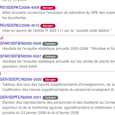
PEI/SDEPA/C2006-4009
Abrogée
lettre circulaire concernant l'exclusion du périmètre du SPE des matér
les boucheries
PEI/SDEPA/C2006-4010
Abrogée
mise en œuvre de l'article R. 654-111 sur la " société civile laitière "
AR
GFAR/SDFB/N2006-5006
Caduque
résultats de l'enquête statistique annuelle 2003-2004 " Récoltes et flu
GFAR/SDFB/N2006-5007
Caduque
résultats de l'enquête statistique annuelle sur les ventes de plants f
plantation 2004-2005
R
GER/SDEPC/N2006-2020
Abrogée
Tableau des taux des heures supplémentaires d'enseignement, de sur
Codification des heures supplémentaires du personnel enseignant et 
GER/SDPFE/N2006-2021
Caduque
Election des représentants des personnels et des étudiants au Conse
supérieur et de la recherche agricole, agroalimentaire et vétérinair
scrutins du 23 janvier 2006 et du 6 février 2006