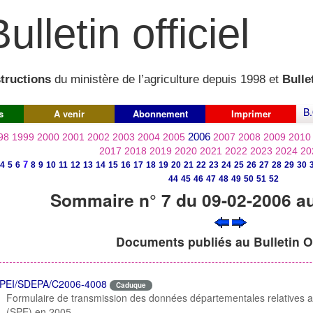
ulletin officiel
structions
du ministère de l’agriculture depuis 1998 et
Bullet
B.
s
A venir
Abonnement
Imprimer
2006
98
1999
2000
2001
2002
2003
2004
2005
2007
2008
2009
2010
2017
2018
2019
2020
2021
2022
2023
2024
20
7
4
5
6
8
9
10
11
12
13
14
15
16
17
18
19
20
21
22
23
24
25
26
27
28
29
30
44
45
46
47
48
49
50
51
52
Sommaire n° 7 du 09-02-2006 a
Documents publiés au Bulletin Of
PEI/SDEPA/C2006-4008
Caduque
Formulaire de transmission des données départementales relatives au
(SPE) en 2005.