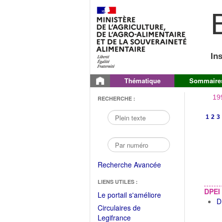
B
In
Thématique
Sommaire
19
RECHERCHE :
1
2
3
Recherche Avancée
LIENS UTILES :
DPEI
(Fichier
Le portail s'améliore
D
PDF
Circulaires de
ouvrir
(Ouvrir
Legifrance