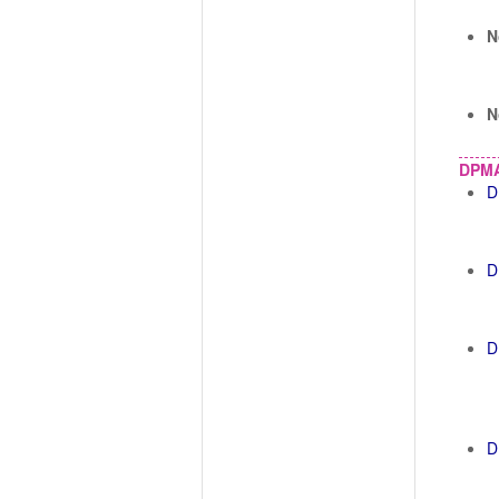
N
N
DPM
D
D
D
D