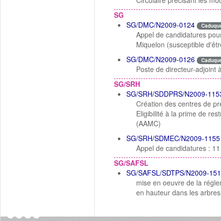
Circulaire précisant les mo
SG
SG/DMC/N2009-0124
Caduqu
Appel de candidatures pour l
Miquelon (susceptible d'êtr
SG/DMC/N2009-0126
Caduqu
Poste de directeur-adjoint
SG/SRH
SG/SRH/SDDPRS/N2009-115
Création des centres de p
Eligibilité à la prime de res
(AAMC)
SG/SRH/SDMEC/N2009-1155
Appel de candidatures : 11
SG/SAFSL
SG/SAFSL/SDTPS/N2009-151
mise en oeuvre de la régle
en hauteur dans les arbres