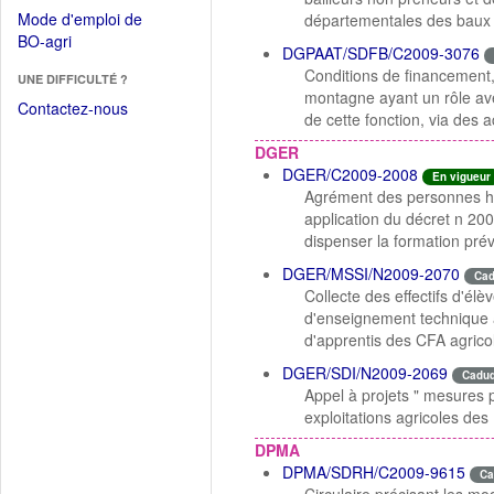
dans
dans
Mode d'emploi de
départementales des baux 
une
une
(Ouvrir
BO-agri
autre
DGPAAT/SDFB/C2009-3076
nouvelle
dans
fenêtre)
Conditions de financement, 
fenêtre)
UNE DIFFICULTÉ ?
une
montagne ayant un rôle avé
nouvelle
Contactez-nous
de cette fonction, via des a
fenêtre)
DGER
DGER/C2009-2008
En vigueur
Agrément des personnes hab
application du décret n 200
dispenser la formation prév
DGER/MSSI/N2009-2070
Ca
Collecte des effectifs d'él
d'enseignement technique ag
d'apprentis des CFA agrico
DGER/SDI/N2009-2069
Cadu
Appel à projets " mesures p
exploitations agricoles de
DPMA
DPMA/SDRH/C2009-9615
Ca