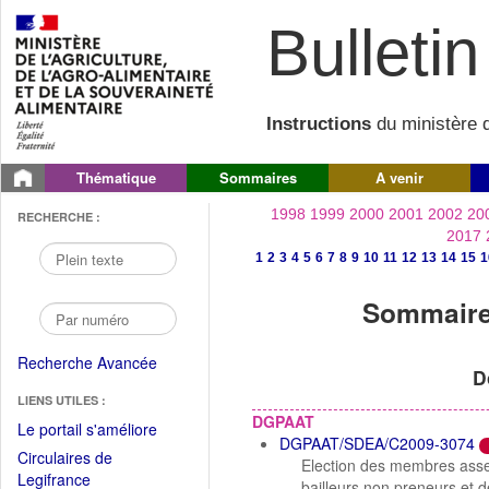
Bulletin 
Instructions
du ministère d
Thématique
Sommaires
A venir
1998
1999
2000
2001
2002
20
RECHERCHE :
2017
1
2
3
4
5
6
7
8
9
10
11
12
13
14
15
1
Sommaire 
Recherche Avancée
D
LIENS UTILES :
DGPAAT
(Fichier
Le portail s'améliore
DGPAAT/SDEA/C2009-3074
PDF
Circulaires de
Election des membres asses
ouvrir
(Ouvrir
Legifrance
bailleurs non preneurs et 