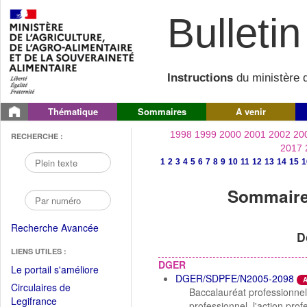
Bulletin 
Instructions
du ministère d
Thématique
Sommaires
A venir
1998
1999
2000
2001
2002
20
RECHERCHE :
2017
1
2
3
4
5
6
7
8
9
10
11
12
13
14
15
1
Sommaire 
Recherche Avancée
D
LIENS UTILES :
DGER
(Fichier
Le portail s'améliore
DGER/SDPFE/N2005-2098
A
PDF
Circulaires de
Baccalauréat professionnel 
ouvrir
(Ouvrir
Legifrance
professionnel, l'action prof