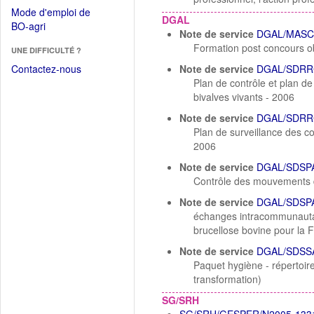
dans
dans
Mode d'emploi de
une
DGAL
une
(Ouvrir
BO-agri
autre
Note de service
DGAL/MASC
nouvelle
dans
fenêtre)
Formation post concours obl
fenêtre)
UNE DIFFICULTÉ ?
une
nouvelle
Contactez-nous
Note de service
DGAL/SDRR
fenêtre)
Plan de contrôle et plan d
bivalves vivants - 2006
Note de service
DGAL/SDRR
Plan de surveillance des c
2006
Note de service
DGAL/SDSPA
Contrôle des mouvements d'
Note de service
DGAL/SDSPA
échanges intracommunautai
brucellose bovine pour la 
Note de service
DGAL/SDSSA
Paquet hygiène - répertoir
transformation)
SG/SRH