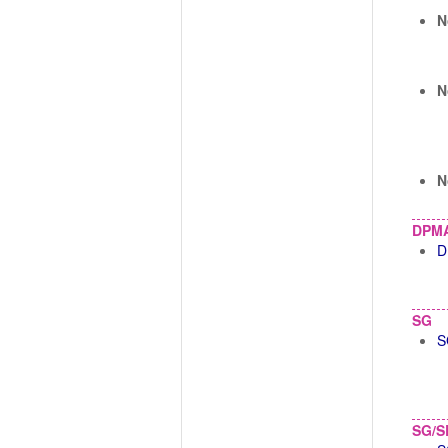
N
N
N
DPM
D
SG
S
SG/S