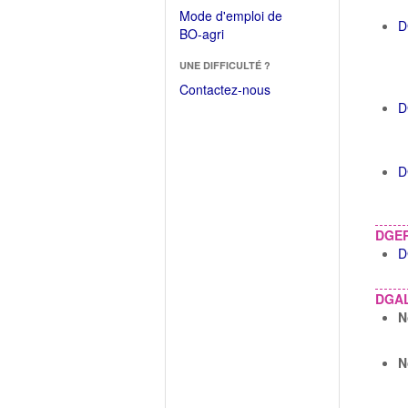
dans
dans
Mode d'emploi de
une
D
une
(Ouvrir
BO-agri
autre
nouvelle
dans
fenêtre)
fenêtre)
UNE DIFFICULTÉ ?
une
nouvelle
Contactez-nous
fenêtre)
D
D
DGE
D
DGA
N
N