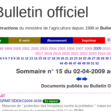
ulletin officiel
structions
du ministère de l’agriculture depuis 1998 et
Bullet
B.
s
A venir
Abonnement
Imprimer
2009
98
1999
2000
2001
2002
2003
2004
2005
2006
2007
2008
2010
2017
2018
2019
2020
2021
2022
2023
2024
20
15
4
5
6
7
8
9
10
11
12
13
14
16
17
18
19
20
21
22
23
24
25
26
27
28
29
30
44
45
46
47
48
49
50
51
52
Sommaire n° 15 du 02-04-2009 a
Documents publiés au Bulletin Of
AAT
GPAAT/SDEA/C2009-3039
En vigueur
Mesures de " protection des troupeaux contre la prédation " mises en
intégré en faveur du pastoralisme (323 C) du PDRH.