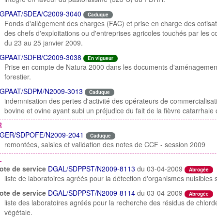
GPAAT/SDEA/C2009-3040
Caduque
Fonds d'allègement des charges (FAC) et prise en charge des cotisati
des chefs d'exploitations ou d'entreprises agricoles touchés par les
du 23 au 25 janvier 2009.
GPAAT/SDFB/C2009-3038
En vigueur
Prise en compte de Natura 2000 dans les documents d'aménagement 
forestier.
GPAAT/SDPM/N2009-3013
Caduque
indemnisation des pertes d'activité des opérateurs de commercialisati
bovine et ovine ayant subi un préjudice du fait de la fièvre catarrhale
R
GER/SDPOFE/N2009-2041
Caduque
remontées, saisies et validation des notes de CCF - session 2009
L
ote de service
DGAL/SDPPST/N2009-8113
du 03-04-2009
Abrogée
liste de laboratoires agréés pour la détection d'organismes nuisibles
ote de service
DGAL/SDPPST/N2009-8114
du 03-04-2009
Abrogée
liste des laboratoires agréés pour la recherche des résidus de chlord
végétale.