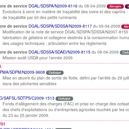
ote de service
DGAL/SDSPA/N2009-8116
du 08-04-2009
Abrogée
I
Evolutions à venir en matière de traçabilité des ovins et des caprins
de traçabilité par lot des petits ruminants
ote de service
DGAL/SDSPA/SDSSA/N2009-8117
du 09-04-2009
Abr
Modification de la note de service DGAL/SDSPA/SDSSA/N2007-8150 d
fabrication de gélatine et collagène destinés à la consommation humai
des usages techniques : articulation entre les règlements
ote de service
DGAL/SDSSA/SDAEI/N2009-8115
du 08-04-2009
Cad
Mission audit USDA pour l'année 2009
A
PMA/SDPM/N2009-9608
Caduque
Mise en œuvre du plan de sortie de flotte, défini par l'arrêté du 29 juil
dans des pêcheries sensibles
G/SAFSL/SDTPS/C2009-1513
Caduque
Fonds d'allègement des charges (FAC) et prise en charge des cotisati
des chefs d'exploitations ou d'entreprises agricoles touchés par les
du 23 au 25 janvier 2009.
RH