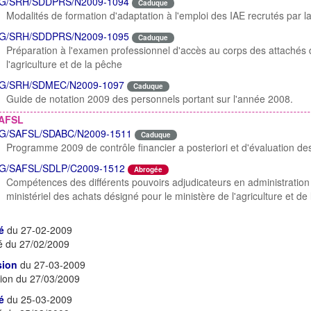
G/SRH/SDDPRS/N2009-1094
Caduque
Modalités de formation d'adaptation à l'emploi des IAE recrutés par la
G/SRH/SDDPRS/N2009-1095
Caduque
Préparation à l'examen professionnel d'accès au corps des attachés d
l'agriculture et de la pêche
G/SRH/SDMEC/N2009-1097
Caduque
Guide de notation 2009 des personnels portant sur l'année 2008.
AFSL
G/SAFSL/SDABC/N2009-1511
Caduque
Programme 2009 de contrôle financier a posteriori et d'évaluation de
G/SAFSL/SDLP/C2009-1512
Abrogée
Compétences des différents pouvoirs adjudicateurs en administration
ministériel des achats désigné pour le ministère de l'agriculture et de
é
du 27-02-2009
é du 27/02/2009
sion
du 27-03-2009
ion du 27/03/2009
é
du 25-03-2009