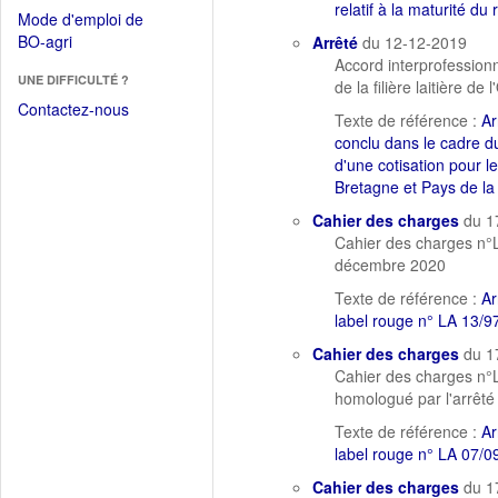
dans
relatif à la maturité du 
dans
Mode d'emploi de
une
une
(Ouvrir
BO-agri
Arrêté
du 12-12-2019
autre
nouvelle
dans
Accord interprofessionn
fenêtre)
fenêtre)
UNE DIFFICULTÉ ?
une
de la filière laitière d
nouvelle
Contactez-nous
Texte de référence :
Ar
fenêtre)
conclu dans le cadre du
d'une cotisation pour le
Bretagne et Pays de la 
Cahier des charges
du 1
Cahier des charges n°
décembre 2020
Texte de référence :
Ar
label rouge n° LA 13/97
Cahier des charges
du 1
Cahier des charges n°L
homologué par l'arrê
Texte de référence :
Ar
label rouge n° LA 07/0
Cahier des charges
du 1