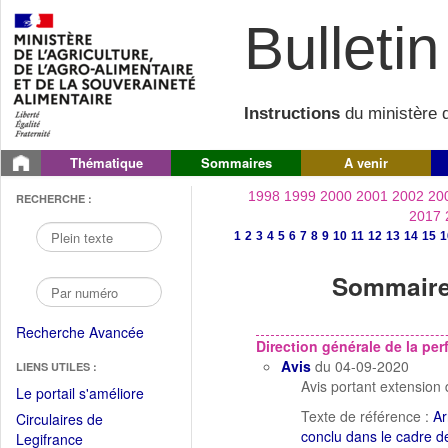
Bulletin 
Instructions
du ministère d
Thématique
Sommaires
A venir
1998
1999
2000
2001
2002
20
RECHERCHE :
2017
1
2
3
4
5
6
7
8
9
10
11
12
13
14
15
1
Sommaire 
Recherche Avancée
Direction générale de la p
Avis
du 04-09-2020
LIENS UTILES :
Avis portant extension 
(Fichier
Le portail s'améliore
PDF
Texte de référence :
Ar
Circulaires de
ouvrir
conclu dans le cadre de
(Ouvrir
Legifrance