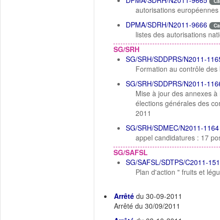
DPMA/SDRH/N2011-9665
Ca
autorisations européennes 
DPMA/SDRH/N2011-9666
Ca
listes des autorisations na
SG/SRH
SG/SRH/SDDPRS/N2011-116
Formation au contrôle des
SG/SRH/SDDPRS/N2011-116
Mise à jour des annexes à
élections générales des com
2011
SG/SRH/SDMEC/N2011-1164
appel candidatures : 17 po
SG/SAFSL
SG/SAFSL/SDTPS/C2011-151
Plan d'action " fruits et lé
Arrêté
du 30-09-2011
Arrêté du 30/09/2011