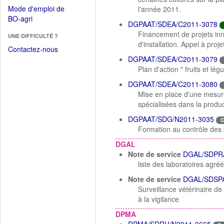
dans
dans
Mode d'emploi de
l'année 2011.
une
une
(Ouvrir
BO-agri
autre
DGPAAT/SDEA/C2011-3078
nouvelle
dans
fenêtre)
Financement de projets inn
fenêtre)
UNE DIFFICULTÉ ?
une
d'installation. Appel à pro
nouvelle
Contactez-nous
fenêtre)
DGPAAT/SDEA/C2011-3079
Plan d'action " fruits et lé
DGPAAT/SDEA/C2011-3080
Mise en place d'une mesure
spécialisées dans la produ
DGPAAT/SDG/N2011-3035
C
Formation au contrôle des
DGAL
Note de service
DGAL/SDPRA
liste des laboratoires agré
Note de service
DGAL/SDSPA
Surveillance vétérinaire de 
à la vigilance
DPMA