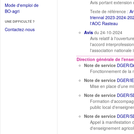
dans
Avis portant extension 
dans
Mode d'emploi de
une
une
(Ouvrir
BO-agri
Texte de référence :
Ar
autre
nouvelle
dans
triennal 2023-2024-2025 
fenêtre)
fenêtre)
UNE DIFFICULTÉ ?
une
l'AOC Rasteau
nouvelle
Contactez-nous
Avis
du 24-10-2024
fenêtre)
Avis relatif à l'ouvert
l'accord interprofessio
l'association nationale
Direction générale de l'ens
Note de service
DGER/DA
Fonctionnement de la mi
Note de service
DGER/IE
Mise en place d’une mis
Note de service
DGER/S
Formation d'accompagne
public local d'enseigne
Note de service
DGER/S
Appel à manifestation 
d'enseignement agricol