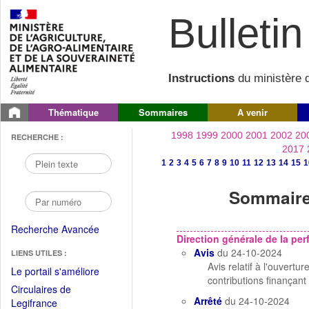
Bulletin 
Instructions
du ministère d
Thématique
Sommaires
A venir
1998
1999
2000
2001
2002
20
RECHERCHE :
2017
1
2
3
4
5
6
7
8
9
10
11
12
13
14
15
1
Sommaire 
Recherche Avancée
Direction générale de la p
Avis
du 24-10-2024
LIENS UTILES :
Avis relatif à l'ouvert
(Fichier
Le portail s'améliore
contributions finançant
PDF
Circulaires de
ouvrir
Arrêté
du 24-10-2024
(Ouvrir
Legifrance