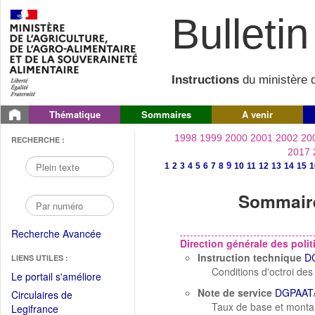
Bulletin 
Instructions
du ministère d
Thématique
Sommaires
A venir
1998
1999
2000
2001
2002
20
RECHERCHE :
2017
9
1
2
3
4
5
6
7
8
10
11
12
13
14
15
1
Sommaire
Recherche Avancée
Direction générale des politi
Instruction technique
D
LIENS UTILES :
Conditions d'octroi des
(Fichier
Le portail s'améliore
PDF
Note de service
DGPAAT/
Circulaires de
ouvrir
Taux de base et montan
(Ouvrir
Legifrance