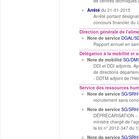
de centres techniques i
Arrêté
du 21-01-2015
Arrêté portant désigna
concours financier du c
Direction générale de l'alim
Note de service
DGAL/SD
Rapport annuel en sant
Délégation à la mobilité et a
Note de mobilité
SG/DMC
DDI et DDI adjoints. App
de directions départeme
- DDTM adjoint de l'Hé
Service des ressources hu
Note de service
SG/SRH/
recrutement sans concou
Note de service
SG/SRH/
DÉPRÉCARISATION – Con
ministre chargé de l’ag
la loi n° 2012-347 du 
Note de service
SG/SRH/