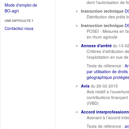
dans
dont l'autorisation de 
dans
Mode d'emploi de
une
une
(Ouvrir
BO-agri
Instruction technique
D
autre
nouvelle
dans
Distribution des prêts bo
fenêtre)
fenêtre)
UNE DIFFICULTÉ ?
une
Instruction technique
D
nouvelle
Contactez-nous
POSEI - Mesures en fav
fenêtre)
en rhum agricole
Annexe d'arrêté
du 13-0
Critères d'attribution d
l'exploitation en vue d
Texte de référence :
Ar
par utilisation de droit
géographique protégée
Avis
du 26-02-2015
Avis relatif a l'ouvert
contributions finançant
(IVBD)
Accord interprofessionn
Avenant à l'accord inte
Texte de référence :
ar