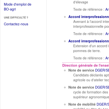
dans
d'élevage
dans
Mode d'emploi de
une
une
(Ouvrir
BO-agri
Texte de référence :
Ar
autre
nouvelle
dans
fenêtre)
Accord interprofessionn
fenêtre)
UNE DIFFICULTÉ ?
une
Avenant à l'accord inte
nouvelle
Contactez-nous
interprofessionnelle p
fenêtre)
Texte de référence :
Ar
Accord interprofessionn
Extension d'un accord i
pommes de terre.
Texte de référence :
Ar
Direction générale de l'ens
Note de service
DGER/S
Candidats déclarés apt
agricole ou d'atelier te
Note de service
DGER/SD
cycle de formation des
supérieur agronomique,
Note de mobilité
DGER/S