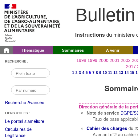
Bulletin 
Instructions
du ministère d
Thématique
Sommaires
A venir
1998
1999
2000
2001
2002
20
RECHERCHE :
2017
6
1
2
3
4
5
7
8
9
10
11
12
13
14
15
1
Sommaire
Recherche Avancée
Direction générale de la p
Note de service
DGPE/SD
LIENS UTILES :
Taux de base applicable 
(Fichier
Le portail s'améliore
PDF
Cahier des charges
du 2
Circulaires de
ouvrir
Avenant n°2 au cahier
(Ouvrir
Legifrance