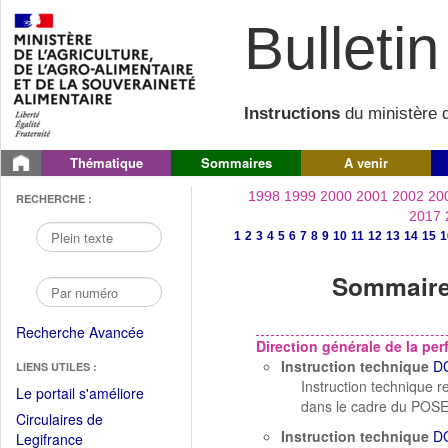
Bulletin 
Instructions
du ministère d
Thématique
Sommaires
A venir
1998
1999
2000
2001
2002
20
RECHERCHE :
2017
1
2
3
4
5
6
7
8
9
10
11
12
13
14
15
1
Sommaire 
Recherche Avancée
Direction générale de la p
Instruction technique
D
LIENS UTILES :
Instruction technique r
(Fichier
Le portail s'améliore
dans le cadre du POSE
PDF
Circulaires de
ouvrir
Instruction technique
D
(Ouvrir
Legifrance