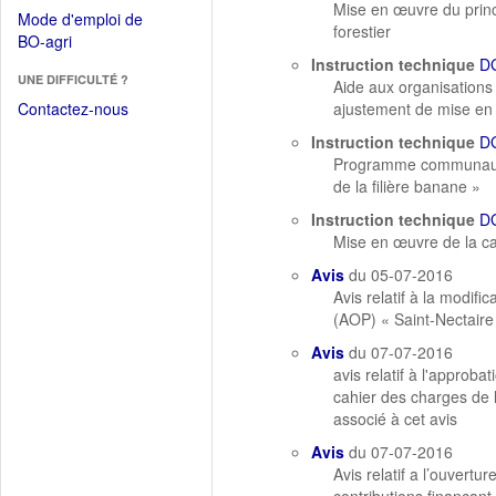
dans
Mise en œuvre du princ
dans
Mode d'emploi de
une
forestier
une
(Ouvrir
BO-agri
autre
nouvelle
dans
Instruction technique
D
fenêtre)
fenêtre)
UNE DIFFICULTÉ ?
une
Aide aux organisations
nouvelle
Contactez-nous
ajustement de mise en
fenêtre)
Instruction technique
D
Programme communautai
de la filière banane »
Instruction technique
D
Mise en œuvre de la ca
Avis
du 05-07-2016
Avis relatif à la modif
(AOP) « Saint-Nectaire
Avis
du 07-07-2016
avis relatif à l'approb
cahier des charges de 
associé à cet avis
Avis
du 07-07-2016
Avis relatif a l’ouvert