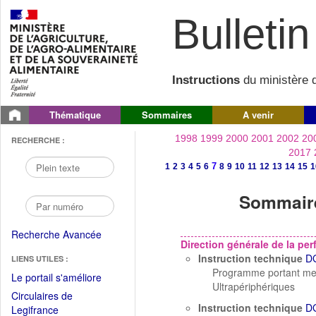
Bulletin 
Instructions
du ministère d
Thématique
Sommaires
A venir
1998
1999
2000
2001
2002
20
RECHERCHE :
2017
7
1
2
3
4
5
6
8
9
10
11
12
13
14
15
1
Sommaire
Recherche Avancée
Direction générale de la p
Instruction technique
D
LIENS UTILES :
Programme portant mesu
(Fichier
Le portail s'améliore
Ultrapériphériques
PDF
Circulaires de
ouvrir
Instruction technique
D
(Ouvrir
Legifrance