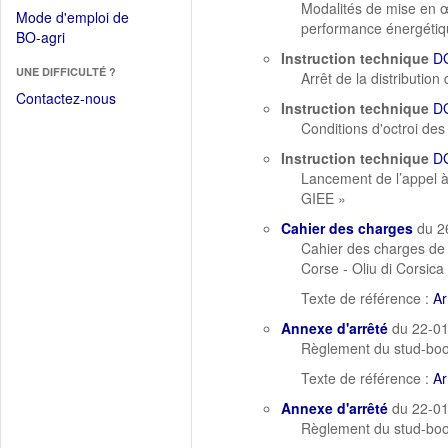
dans
Modalités de mise en œ
dans
Mode d'emploi de
une
performance énergétiq
une
(Ouvrir
BO-agri
autre
nouvelle
dans
Instruction technique
D
fenêtre)
fenêtre)
UNE DIFFICULTÉ ?
une
Arrêt de la distributio
nouvelle
Contactez-nous
Instruction technique
D
fenêtre)
Conditions d'octroi des 
Instruction technique
D
Lancement de l’appel à 
GIEE »
Cahier des charges
du 2
Cahier des charges de l
Corse - Oliu di Corsica
Texte de référence :
Ar
Annexe d'arrêté
du 22-0
Règlement du stud-boo
Texte de référence :
Ar
Annexe d'arrêté
du 22-0
Règlement du stud-book