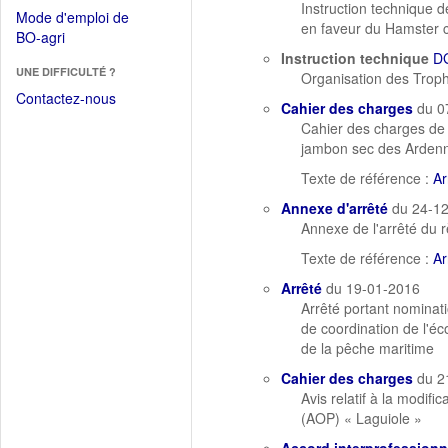
dans
Instruction technique
dans
Mode d'emploi de
une
en faveur du Hamster co
une
(Ouvrir
BO-agri
autre
nouvelle
dans
Instruction technique
D
fenêtre)
fenêtre)
UNE DIFFICULTÉ ?
une
Organisation des Troph
nouvelle
Contactez-nous
Cahier des charges
du 0
fenêtre)
Cahier des charges de 
jambon sec des Ardenne
Texte de référence :
Ar
Annexe d'arrêté
du 24-1
Annexe de l'arrêté du 
Texte de référence :
Ar
Arrêté
du 19-01-2016
Arrêté portant nominati
de coordination de l'éc
de la pêche maritime
Cahier des charges
du 2
Avis relatif à la modif
(AOP) « Laguiole »