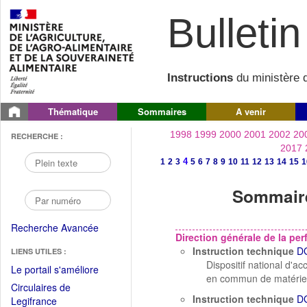
Bulletin 
Instructions
du ministère d
Thématique
Sommaires
A venir
1998
1999
2000
2001
2002
20
RECHERCHE :
2017
4
1
2
3
5
6
7
8
9
10
11
12
13
14
15
1
Sommaire
Recherche Avancée
Direction générale de la p
Instruction technique
D
LIENS UTILES :
Dispositif national d'a
(Fichier
Le portail s'améliore
en commun de matériel
PDF
Circulaires de
ouvrir
Instruction technique
D
(Ouvrir
Legifrance