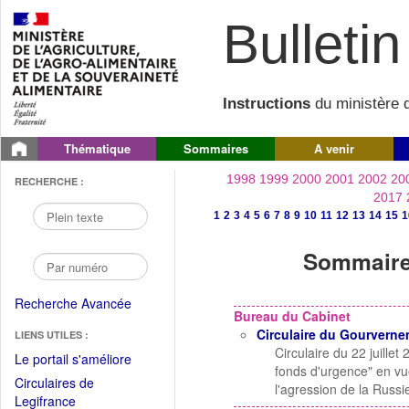
Bulletin 
Instructions
du ministère d
Thématique
Sommaires
A venir
1998
1999
2000
2001
2002
20
RECHERCHE :
2017
1
2
3
4
5
6
7
8
9
10
11
12
13
14
15
1
Sommaire 
Recherche Avancée
Bureau du Cabinet
Circulaire du Gourvern
LIENS UTILES :
Circulaire du 22 juille
(Fichier
Le portail s'améliore
fonds d'urgence" en vu
PDF
Circulaires de
l'agression de la Russi
ouvrir
(Ouvrir
Legifrance