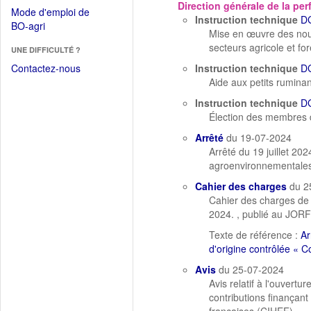
dans
Direction générale de la p
dans
Mode d'emploi de
une
Instruction technique
D
une
(Ouvrir
BO-agri
autre
Mise en œuvre des nouv
nouvelle
dans
fenêtre)
secteurs agricole et for
fenêtre)
UNE DIFFICULTÉ ?
une
nouvelle
Contactez-nous
Instruction technique
D
fenêtre)
Aide aux petits rumina
Instruction technique
D
Élection des membres de
Arrêté
du 19-07-2024
Arrêté du 19 juillet 202
agroenvironnementales e
Cahier des charges
du 2
Cahier des charges de l
2024. , publié au JORF 
Texte de référence :
Ar
d'origine contrôlée « C
Avis
du 25-07-2024
Avis relatif à l'ouvert
contributions finançant