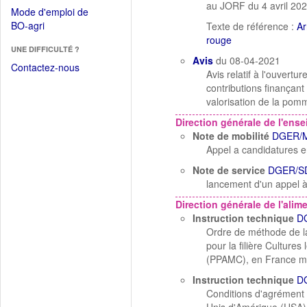
dans
au JORF du 4 avril 20
dans
Mode d'emploi de
une
une
(Ouvrir
BO-agri
Texte de référence :
Ar
autre
nouvelle
dans
rouge
fenêtre)
fenêtre)
UNE DIFFICULTÉ ?
une
Avis
du 08-04-2021
nouvelle
Contactez-nous
Avis relatif à l'ouvert
fenêtre)
contributions finançant
valorisation de la pom
Direction générale de l'ens
Note de mobilité
DGER/M
Appel a candidatures e
Note de service
DGER/SD
lancement d'un appel à
Direction générale de l'alim
Instruction technique
D
Ordre de méthode de la
pour la filière Culture
(PPAMC), en France mé
Instruction technique
D
Conditions d'agrément 