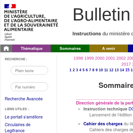
Bulletin 
Instructions
du ministère d
Thématique
Sommaires
A venir
1998
1999
2000
2001
2002
20
RECHERCHE :
2017
15
1
2
3
4
5
6
7
8
9
10
11
12
13
14
1
Sommaire 
Recherche Avancée
Direction générale de la p
Instruction technique
D
LIENS UTILES :
Lancement de l'édition
(Fichier
Le portail s'améliore
PDF
Cahier des charges
du 0
Circulaires de
ouvrir
Cahiers des charges de
(Ouvrir
Legifrance