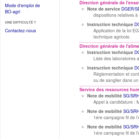
dans
Direction générale de l'ens
dans
Mode d'emploi de
une
Note de service
DGER/S
une
(Ouvrir
BO-agri
autre
dispositions relatives 
nouvelle
dans
fenêtre)
fenêtre)
UNE DIFFICULTÉ ?
une
Instruction technique
D
nouvelle
Contactez-nous
Application de la loi E
fenêtre)
technique agricole.
Direction générale de l'alim
Instruction technique
D
Liste des laboratoires
Instruction technique
D
Réglementation et cont
ou de sanglier dans un 
Service des ressources hu
Note de mobilité
SG/SRH
Appel à candidature : 
Note de mobilité
SG/SRH
1ére campagne fil de l
Note de mobilité
SG/SRH
1ére campagne fil de 