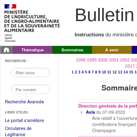
Bulletin 
Instructions
du ministère d
Thématique
Sommaires
A venir
1998
1999
2000
2001
2002
20
RECHERCHE :
2017
1
2
3
4
5
6
7
8
9
10
11
12
13
14
15
1
Sommaire 
Recherche Avancée
Direction générale de la p
Avis
du 07-09-2023
LIENS UTILES :
Avis relatif à l'ouvert
(Fichier
Le portail s'améliore
contributions finançant
PDF
Circulaires de
Champagne
ouvrir
(Ouvrir
Legifrance