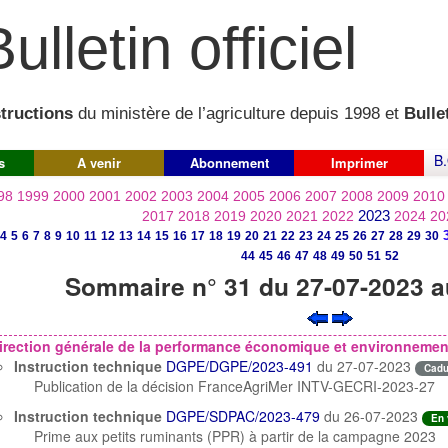
ulletin officiel
structions
du ministère de l’agriculture depuis 1998 et
Bullet
B.
s
A venir
Abonnement
Imprimer
98
1999
2000
2001
2002
2003
2004
2005
2006
2007
2008
2009
2010
2023
2017
2018
2019
2020
2021
2022
2024
20
4
5
6
7
8
9
10
11
12
13
14
15
16
17
18
19
20
21
22
23
24
25
26
27
28
29
30
44
45
46
47
48
49
50
51
52
Sommaire n° 31 du 27-07-2023 a
irection générale de la performance économique et environnement
Instruction technique
DGPE/DGPE/2023-491
du 27-07-2023
Cad
Publication de la décision FranceAgriMer INTV-GECRI-2023-27
Instruction technique
DGPE/SDPAC/2023-479
du 26-07-2023
En 
Prime aux petits ruminants (PPR) à partir de la campagne 2023