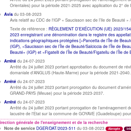
Orientales) pour la période 2021-2025 avec application du 2° de l'
Avis
du 03-08-2023
Avis relatif au CDC de l'IGP « Saucisson sec de l’Ile de Beauté » /
Texte de référence :
RÈGLEMENT D’EXÉCUTION (UE) 2023/1546 
2023 enregistrant une dénomination dans le registre des appellat
indications géographiques protégées [«Pancetta de l’Île de Beaut
(IGP), «Saucisson sec de l’Île de Beauté/Salciccia de l’Île de Bea
Beauté» (IGP) et «Figatelli de l’Île de Beauté/Figatellu de l’Île de
Arrêté
du 24-07-2023
Arrêté du 24 juillet 2023 portant approbation du document de rév
domaniale d'ANGLUS (Haute-Marne) pour la période 2021-2040.
Arrêté
du 24-07-2023
Arrêté du 24 juillet 2023 portant prorogation du document d'amé
GRAND-PAYS (Meuse) pour la période 2023-2037.
Arrêté
du 24-07-2023
Arrêté du 24 juillet 2023 portant prorogation de l'aménagement de
lacustre de l'Etat sur la commune de GOYAVE (Guadeloupe) pour
irection générale de l'enseignement et de la recherche
Note de service
DGER/DAT/2023-511
du 03-08-2023
Abrogée
Inf