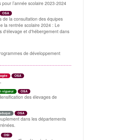
is pour l’année scolaire 2023-2024
OSA
s de la consultation des équipes
 la rentrée scolaire 2024 : Le
ités d'élevage et d'hébergement dans
de programmes de développement
rogée
OSA
L
n vigueur
OSA
densification des élevages de
aduque
OSA
peuplement dans les départements
yrénées.
OSI