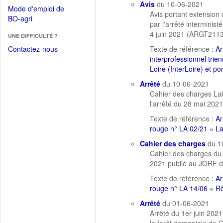
dans
Avis
du 10-06-2021
dans
Mode d'emploi de
une
Avis portant extension
une
(Ouvrir
BO-agri
autre
par l'arrêté interminist
nouvelle
dans
fenêtre)
4 juin 2021 (ARGT211
fenêtre)
UNE DIFFICULTÉ ?
une
nouvelle
Contactez-nous
Texte de référence :
Ar
fenêtre)
interprofessionnel trie
Loire (InterLoire) et po
Arrêté
du 10-06-2021
Cahier des charges La
l'arrêté du 28 mai 202
Texte de référence :
Ar
rouge n° LA 02/21 « L
Cahier des charges
du 1
Cahier des charges du 
2021 publié au JORF d
Texte de référence :
Ar
rouge n° LA 14/06 « Rôt
Arrêté
du 01-06-2021
Arrêté du 1er juin 202