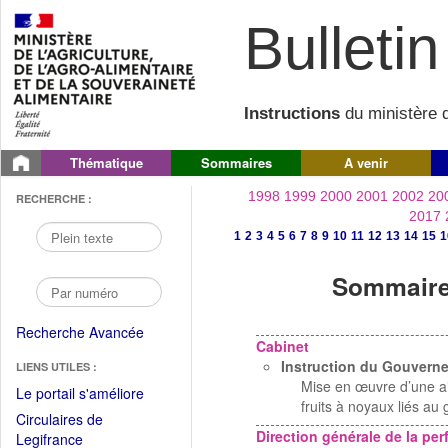
Bulletin 
Instructions
du ministère d
Thématique
Sommaires
A venir
1998
1999
2000
2001
2002
20
RECHERCHE :
2017
1
2
3
4
5
6
7
8
9
10
11
12
13
14
15
1
Sommaire 
Recherche Avancée
Cabinet
Instruction du Gouver
LIENS UTILES :
Mise en œuvre d’une a
(Fichier
Le portail s'améliore
fruits à noyaux liés au
PDF
Circulaires de
ouvrir
Direction générale de la p
(Ouvrir
Legifrance