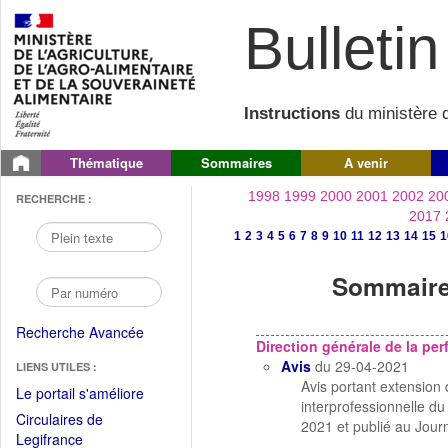
Bulletin 
Instructions
du ministère d
Thématique
Sommaires
A venir
1998
1999
2000
2001
2002
20
RECHERCHE :
2017
1
2
3
4
5
6
7
8
9
10
11
12
13
14
15
1
Sommaire 
Recherche Avancée
Direction générale de la p
Avis
du 29-04-2021
LIENS UTILES :
Avis portant extension 
(Fichier
Le portail s'améliore
interprofessionnelle du
PDF
Circulaires de
2021 et publié au Jour
ouvrir
(Ouvrir
Legifrance