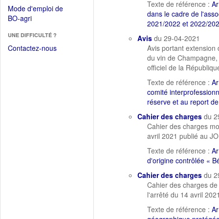
dans
Texte de référence :
Ar
dans
Mode d'emploi de
une
dans le cadre de l'ass
une
(Ouvrir
BO-agri
autre
2021/2022 et 2022/20
nouvelle
dans
fenêtre)
fenêtre)
UNE DIFFICULTÉ ?
une
Avis
du 29-04-2021
nouvelle
Contactez-nous
Avis portant extension 
fenêtre)
du vin de Champagne, ho
officiel de la Républi
Texte de référence :
Ar
comité interprofession
réserve et au report de
Cahier des charges
du 2
Cahier des charges mod
avril 2021 publié au J
Texte de référence :
Ar
d'origine contrôlée « B
Cahier des charges
du 2
Cahier des charges de
l'arrêté du 14 avril 20
Texte de référence :
Ar