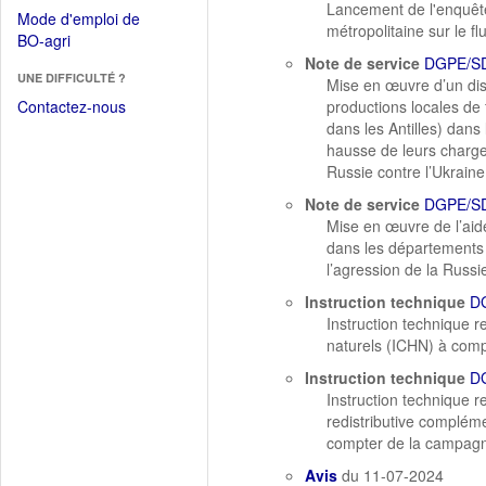
dans
Lancement de l'enquête
dans
Mode d'emploi de
une
métropolitaine sur le fl
une
(Ouvrir
BO-agri
autre
nouvelle
dans
Note de service
DGPE/SD
fenêtre)
fenêtre)
UNE DIFFICULTÉ ?
une
Mise en œuvre d’un disp
nouvelle
Contactez-nous
productions locales de 
fenêtre)
dans les Antilles) dans
hausse de leurs charge
Russie contre l’Ukraine
Note de service
DGPE/SD
Mise en œuvre de l’aid
dans les départements
l’agression de la Russie
Instruction technique
D
Instruction technique 
naturels (ICHN) à com
Instruction technique
D
Instruction technique r
redistributive complém
compter de la campag
Avis
du 11-07-2024