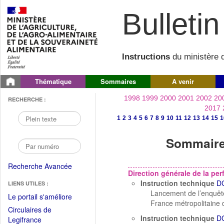
Bulletin 
Instructions
du ministère d
Thématique
Sommaires
A venir
1998
1999
2000
2001
2002
20
RECHERCHE :
2017
1
2
3
4
5
6
7
8
9
10
11
12
13
14
15
1
Sommaire 
Recherche Avancée
Direction générale de la p
Instruction technique
D
LIENS UTILES :
Lancement de l’enquête
(Fichier
Le portail s'améliore
France métropolitaine d
PDF
Circulaires de
ouvrir
Instruction technique
D
(Ouvrir
Legifrance