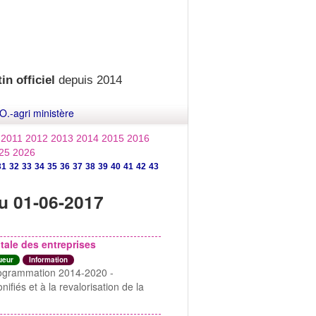
in officiel
depuis 2014
O.-agri ministère
2011
2012
2013
2014
2015
2016
25
2026
31
32
33
34
35
36
37
38
39
40
41
42
43
u 01-06-2017
ale des entreprises
ueur
Information
 programmation 2014-2020 -
fiés et à la revalorisation de la