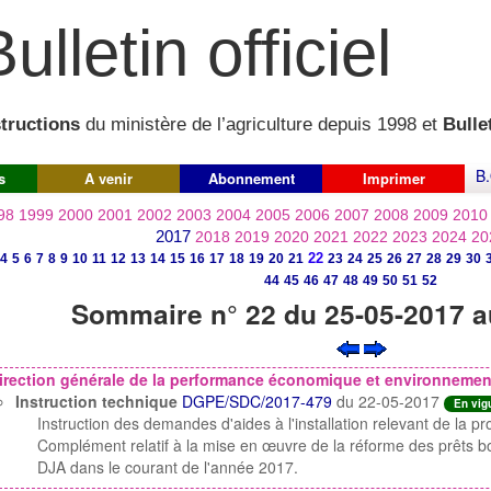
ulletin officiel
structions
du ministère de l’agriculture depuis 1998 et
Bullet
B.
s
A venir
Abonnement
Imprimer
98
1999
2000
2001
2002
2003
2004
2005
2006
2007
2008
2009
2010
2017
2018
2019
2020
2021
2022
2023
2024
20
22
4
5
6
7
8
9
10
11
12
13
14
15
16
17
18
19
20
21
23
24
25
26
27
28
29
30
44
45
46
47
48
49
50
51
52
Sommaire n° 22 du 25-05-2017 a
irection générale de la performance économique et environnement
Instruction technique
DGPE/SDC/2017-479
du 22-05-2017
En vig
Instruction des demandes d'aides à l'installation relevant de la
Complément relatif à la mise en œuvre de la réforme des prêts boni
DJA dans le courant de l'année 2017.