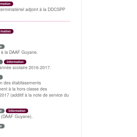
rmation
terministériel adjoint à la DDCSPP
rmation
e
R à la DAAF Guyane.
Information
'année scolaire 2016-2017.
in des établissements
ment à la hors classe des
2017 (additif à la note de service du
e
Information
R (DAAF Guyane).
e