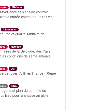
rogée
Méthode
urveillance et plans de contrôle
points d'entrée communautaires vis-
Information
urité et qualité sanitaire de
ogée
Méthode
naires de la Belgique, des Pays-
les conditions de santé animale
ogée
OSI
dence de foyer IAHP en France_10ème
uque
OSA
thogène et plan de contrôle du
tilisés pour la chasse au gibier