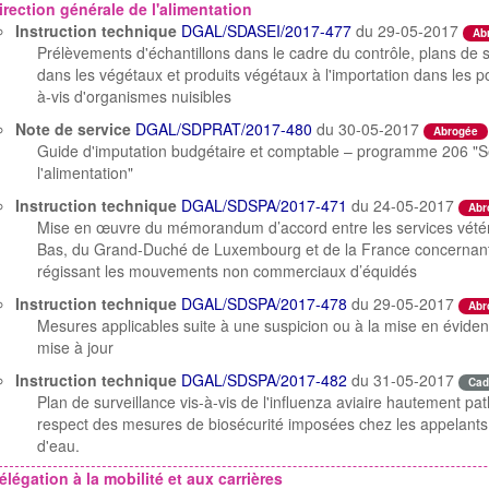
irection générale de l'alimentation
Instruction technique
DGAL/SDASEI/2017-477
du 29-05-2017
Ab
Prélèvements d'échantillons dans le cadre du contrôle, plans de s
dans les végétaux et produits végétaux à l'importation dans les 
à-vis d'organismes nuisibles
Note de service
DGAL/SDPRAT/2017-480
du 30-05-2017
Abrogée
Guide d'imputation budgétaire et comptable – programme 206 "Séc
l'alimentation"
Instruction technique
DGAL/SDSPA/2017-471
du 24-05-2017
Abr
Mise en œuvre du mémorandum d’accord entre les services vétéri
Bas, du Grand-Duché de Luxembourg et de la France concernant 
régissant les mouvements non commerciaux d’équidés
Instruction technique
DGAL/SDSPA/2017-478
du 29-05-2017
Abr
Mesures applicables suite à une suspicion ou à la mise en évi
mise à jour
Instruction technique
DGAL/SDSPA/2017-482
du 31-05-2017
Cad
Plan de surveillance vis-à-vis de l'influenza aviaire hautement pa
respect des mesures de biosécurité imposées chez les appelants u
d'eau.
élégation à la mobilité et aux carrières