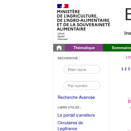
B
In
Thématique
Sommaire
19
RECHERCHE :
1
2
3
Recherche Avancée
D
LIENS UTILES :
(Fichier
Le portail s'améliore
PDF
Circulaires de
ouvrir
(Ouvrir
Legifrance