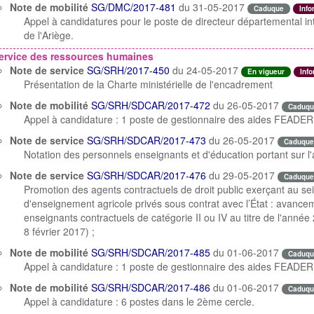
Note de mobilité
SG/DMC/2017-481
du 31-05-2017
Caduque
Info
Appel à candidatures pour le poste de directeur départemental in
de l'Ariège.
ervice des ressources humaines
Note de service
SG/SRH/2017-450
du 24-05-2017
En vigueur
Info
Présentation de la Charte ministérielle de l'encadrement
Note de mobilité
SG/SRH/SDCAR/2017-472
du 26-05-2017
Caduqu
Appel à candidature : 1 poste de gestionnaire des aides FEADE
Note de service
SG/SRH/SDCAR/2017-473
du 26-05-2017
Caduque
Notation des personnels enseignants et d'éducation portant sur l
Note de service
SG/SRH/SDCAR/2017-476
du 29-05-2017
Caduque
Promotion des agents contractuels de droit public exerçant au se
d'enseignement agricole privés sous contrat avec l’État : avance
enseignants contractuels de catégorie II ou IV au titre de l'année 
8 février 2017) ;
Note de mobilité
SG/SRH/SDCAR/2017-485
du 01-06-2017
Caduqu
Appel à candidature : 1 poste de gestionnaire des aides FEADE
Note de mobilité
SG/SRH/SDCAR/2017-486
du 01-06-2017
Caduqu
Appel à candidature : 6 postes dans le 2ème cercle.