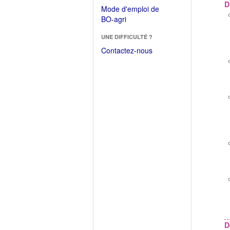
dans
D
dans
Mode d'emploi de
une
une
(Ouvrir
BO-agri
autre
nouvelle
dans
fenêtre)
fenêtre)
UNE DIFFICULTÉ ?
une
nouvelle
Contactez-nous
fenêtre)
D