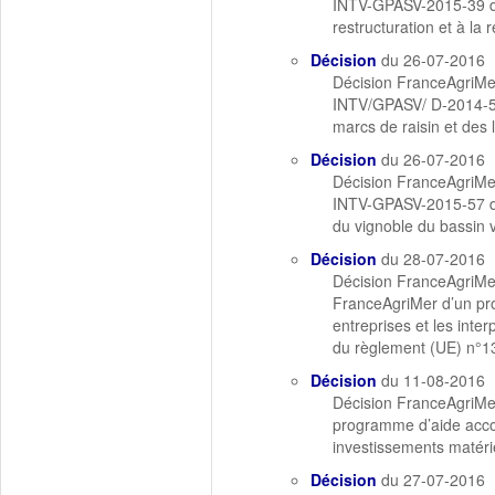
INTV-GPASV-2015-39 du 2
restructuration et à la
Décision
du 26-07-2016
Décision FranceAgriMer
INTV/GPASV/ D-2014-55 d
marcs de raisin et des l
Décision
du 26-07-2016
Décision FranceAgriMer
INTV-GPASV-2015-57 du 
du vignoble du bassin 
Décision
du 28-07-2016
Décision FranceAgriMer
FranceAgriMer d’un pro
entreprises et les inte
du règlement (UE) n°1
Décision
du 11-08-2016
Décision FranceAgriMe
programme d’aide accor
investissements matériel
Décision
du 27-07-2016