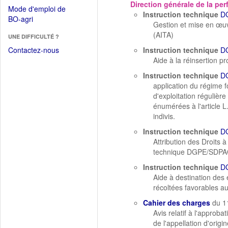
dans
Direction générale de la p
dans
Mode d'emploi de
une
Instruction technique
D
une
(Ouvrir
BO-agri
autre
Gestion et mise en œu
nouvelle
dans
fenêtre)
(AITA)
fenêtre)
UNE DIFFICULTÉ ?
une
nouvelle
Contactez-nous
Instruction technique
D
fenêtre)
Aide à la réinsertion pr
Instruction technique
D
application du régime 
d'exploitation régulièr
énumérées à l'article L
indivis.
Instruction technique
D
Attribution des Droits 
technique DGPE/SDPA
Instruction technique
D
Aide à destination des
récoltées favorables a
Cahier des charges
du 1
Avis relatif à l'approb
de l'appellation d'orig