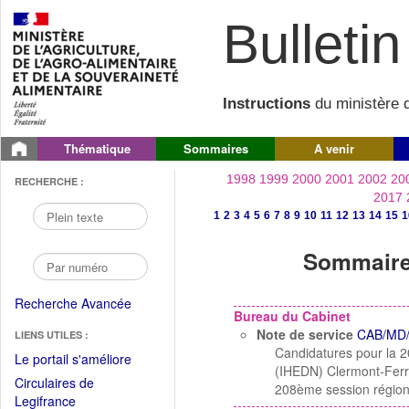
Bulletin 
Instructions
du ministère d
Thématique
Sommaires
A venir
1998
1999
2000
2001
2002
20
RECHERCHE :
2017
1
2
3
4
5
6
7
8
9
10
11
12
13
14
15
1
Sommaire 
Recherche Avancée
Bureau du Cabinet
Note de service
CAB/MD/
LIENS UTILES :
Candidatures pour la 2
(Fichier
Le portail s'améliore
(IHEDN) Clermont-Ferra
PDF
Circulaires de
208ème session région
ouvrir
(Ouvrir
Legifrance