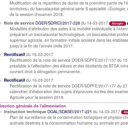
Modification de la répartition de durée de la première partie de 
territoires» du baccalauréat général série S spécialité «Écologie,
de la session d'examen 2018.
Note de service
DGER/SDRICI/2017-228
du 14-03-2017
Abrogée
Modalités d’attribution des aides à la mobilité individuelle à l'inte
préparant un baccalauréat technologique, un baccalauréat profes
supérieur agricole, en formation initiale scolaire dans les établi
jusqu’à la fin de l’année civile 2017.
Rectificatif
du 16-03-2017
Rectification de la note de service DGER/SDPFE/2017-137 du 15-0
préalable à l'affectation des élèves et des étudiants de BTSA mi
ouvrant droit à dérogation permanente.
Rectificatif
du 16-03-2017
Rectification de la note de service DGER/SDPFE/2017-177 du 27-
calendrier d'élaboration des sujets d'épreuves écrites des exam
Agricole pour la session 2018.
irection générale de l'alimentation
Instruction technique
DGAL/SDASEI/2017-221
du 14-03-2017
Ab
Plan de surveillance de la contamination biologique et physico-ch
animale destinés à la consommation humaine ou animale en poste 