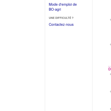
dans
dans
Mode d'emploi de
une
une
(Ouvrir
BO-agri
autre
nouvelle
dans
fenêtre)
fenêtre)
UNE DIFFICULTÉ ?
une
nouvelle
Contactez-nous
fenêtre)
D