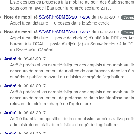
Liste des postes proposés à la mobilité au sein des établissemen
sous contrat avec l'Etat pour la rentrée scolaire 2017.
Note de mobilité
SG/SRH/SDMEC/2017-236
du 16-03-2017
Caduq
Appel à candidature : 10 postes dans le 2ème cercle
Note de mobilité
SG/SRH/SDMEC/2017-237
du 16-03-2017
Caduq
Appel à candidature : 1 poste de chef(fe) d'unité à la DDT des Ar
bureau à la DGAL, 1 poste d'adjoint(e) au Sous-directeur à la D
au Secrétariat Général.
Arrêté
du 09-03-2017
Arrêté précisant les caractéristiques des emplois à pourvoir au ti
concours de recrutement de maîtres de conférences dans les ét
supérieur publics relevant du ministre chargé de l'agriculture
Arrêté
du 09-03-2017
Arrêté précisant les caractéristiques des emplois à pourvoir au ti
concours de recrutement de professeurs dans les établissements
relevant du ministre chargé de l'agriculture
Arrêté
du 09-03-2017
Arrêté fixant la composition de la commission administrative pari
administrateurs civils du ministère chargé de l'agriculture
Arrêté
du 09-03-2017