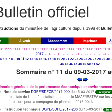
ulletin officiel
structions
du ministère de l’agriculture depuis 1998 et
Bullet
B.
s
A venir
Abonnement
Imprimer
98
1999
2000
2001
2002
2003
2004
2005
2006
2007
2008
2009
2010
2017
2018
2019
2020
2021
2022
2023
2024
20
11
4
5
6
7
8
9
10
12
13
14
15
16
17
18
19
20
21
22
23
24
25
26
27
28
29
30
44
45
46
47
48
49
50
51
52
Sommaire n° 11 du 09-03-2017 a
irection générale de la performance économique et environnement
Note de service
DGPE/SDFCB/2017-229
du 15-03-2017
En vigueur
résultats de l'enquête statistique annuelle MAAF/IRSTEA sur les 
forestiers pour la campagne de plantation 2015-2016
Instruction technique
DGPE/SDFE/2017-230
du 15-03-2017
En v