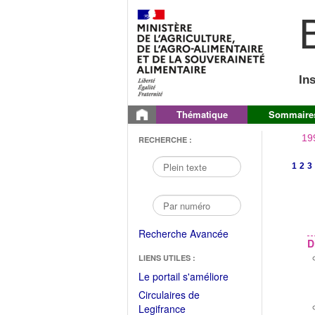
B
In
Thématique
Sommaire
19
RECHERCHE :
1
2
3
Recherche Avancée
D
LIENS UTILES :
(Fichier
Le portail s'améliore
PDF
Circulaires de
ouvrir
(Ouvrir
Legifrance