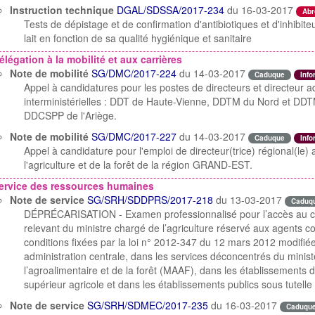
Instruction technique
DGAL/SDSSA/2017-234
du 16-03-2017
Abr
Tests de dépistage et de confirmation d'antibiotiques et d'inhibi
lait en fonction de sa qualité hygiénique et sanitaire
élégation à la mobilité et aux carrières
Note de mobilité
SG/DMC/2017-224
du 14-03-2017
Caduque
Info
Appel à candidatures pour les postes de directeurs et directeur a
interministérielles : DDT de Haute-Vienne, DDTM du Nord et DDT
DDCSPP de l'Ariège.
Note de mobilité
SG/DMC/2017-227
du 14-03-2017
Caduque
Info
Appel à candidature pour l'emploi de directeur(trice) régional(le) a
l'agriculture et de la forêt de la région GRAND-EST.
ervice des ressources humaines
Note de service
SG/SRH/SDDPRS/2017-218
du 13-03-2017
Caduq
DÉPRÉCARISATION - Examen professionnalisé pour l’accès au cor
relevant du ministre chargé de l’agriculture réservé aux agents co
conditions fixées par la loi n° 2012-347 du 12 mars 2012 modifiée
administration centrale, dans les services déconcentrés du ministè
l’agroalimentaire et de la forêt (MAAF), dans les établissements
supérieur agricole et dans les établissements publics sous tutell
Note de service
SG/SRH/SDMEC/2017-235
du 16-03-2017
Caduqu