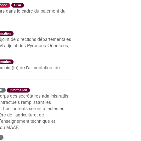
ogée
OSA
teurs dans le cadre du paiement du
rmation
djoint de directions départementales
M adjoint des Pyrénées-Orientales,
rmation
djoint(te) de l'alimentation, de
ue
Information
ps des secrétaires administratifs
ntractuels remplissant les
. Les lauréats seront affectés en
re de l'agriculture, de
 d’enseignement technique et
e du MAAF.
e