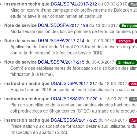
Instruction technique
DGAL/SDPAL/2017-212
du 07-03-2017
Cad
Mise en œuvre d'une campagne de prélèvements de Bulots en 201
étude relative à leur contamination en cadmium
Note de service
DGAL/SDQSPV/2017-196
du 13-03-2017
En vigueu
Modalités de gestion des lots de pommes de terre contaminés p
Note de service
DGAL/SDSPA/2017-214
du 10-03-2017
Abrogée
Application de l'arrêté du 31 mai 2016 fixant des mesures de préve
contre la rhinotrachéite infectieuse bovine (IBR).
Note de service
DGAL/SDSPA/2017-215
du 09-03-2017
En vigueur
Contrôle des établissements de fabrication et distribution des a
fabrication à la ferme).
Instruction technique
DGAL/SDSPA/2017-217
du 13-03-2017
Abr
Rapport annuel 2016 en santé animale. Questionnaires saisis s
Instruction technique
DGAL/SDSSA/2017-220
du 13-03-2017
Ca
Plan de surveillance de la contamination des viandes hachées d
coli productrices de Shiga toxines (STEC) au stade de la product
Instruction technique
DGAL/SDSSA/2017-225
du 14-03-2017
Abr
Présentation du dispositif de formation destiné aux utilisateurs d
l'inspection en abattoir (SI2A).