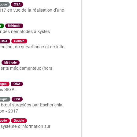
uque
OSA
7 en vue de la réalisation d’une
r
Méthode
ar des nématodes à kystes
OSA
Double
ntion, de surveillance et de lutte
Méthode
liments médicamenteux (hors
ogée
OSA
ous SIGAL
duque
OSI
e bœuf surgelées par Escherichia
ion - 2017
ogée
Double
u système d'information sur