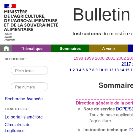
Bulletin 
Instructions
du ministère d
Thématique
Sommaires
A venir
1998
1999
2000
2001
2002
20
RECHERCHE :
2017
1
2
3
4
5
6
7
8
9
10
11
12
13
14
15
1
Sommaire 
Recherche Avancée
Direction générale de la p
Note de service
DGPE/SD
LIENS UTILES :
Taux de base applicable
(Fichier
Le portail s'améliore
l'agriculture.
PDF
Circulaires de
ouvrir
Instruction technique
D
(Ouvrir
Legifrance