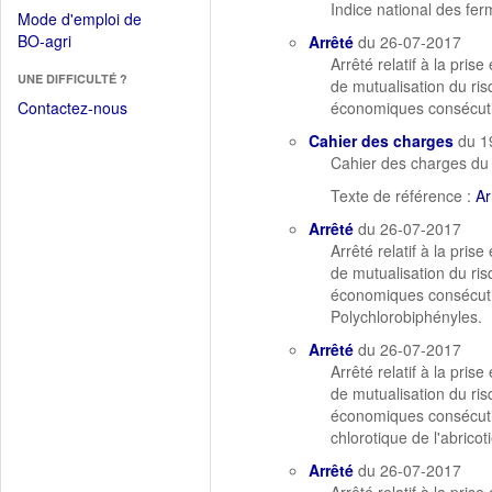
dans
Indice national des fe
dans
Mode d'emploi de
une
une
(Ouvrir
BO-agri
Arrêté
du 26-07-2017
autre
nouvelle
dans
Arrêté relatif à la pri
fenêtre)
fenêtre)
UNE DIFFICULTÉ ?
une
de mutualisation du ris
nouvelle
Contactez-nous
économiques consécutiv
fenêtre)
Cahier des charges
du 1
Cahier des charges du 
Texte de référence :
Ar
Arrêté
du 26-07-2017
Arrêté relatif à la pri
de mutualisation du ris
économiques consécuti
Polychlorobiphényles.
Arrêté
du 26-07-2017
Arrêté relatif à la pri
de mutualisation du ris
économiques consécutiv
chlorotique de l'abricoti
Arrêté
du 26-07-2017