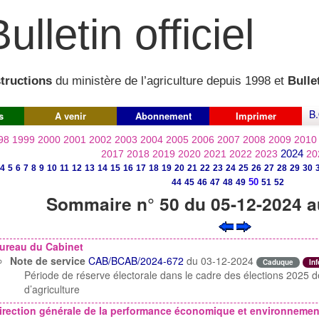
ulletin officiel
structions
du ministère de l’agriculture depuis 1998 et
Bullet
B.
s
A venir
Abonnement
Imprimer
98
1999
2000
2001
2002
2003
2004
2005
2006
2007
2008
2009
2010
2024
2017
2018
2019
2020
2021
2022
2023
20
4
5
6
7
8
9
10
11
12
13
14
15
16
17
18
19
20
21
22
23
24
25
26
27
28
29
30
50
44
45
46
47
48
49
51
52
Sommaire n° 50 du 05-12-2024 a
ureau du Cabinet
Note de service
CAB/BCAB/2024-672
du 03-12-2024
Caduque
In
Période de réserve électorale dans le cadre des élections 202
d’agriculture
irection générale de la performance économique et environnement