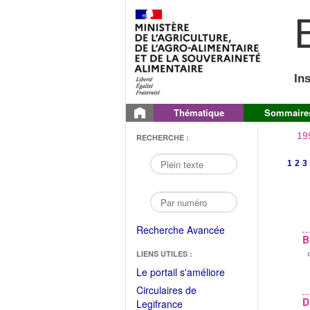
B
In
Thématique
Sommaire
19
RECHERCHE :
1
2
3
Recherche Avancée
B
LIENS UTILES :
(Fichier
Le portail s'améliore
PDF
Circulaires de
ouvrir
D
(Ouvrir
Legifrance