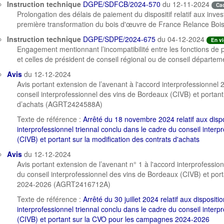
Instruction technique
DGPE/SDFCB/2024-570
du 12-11-2024
Ca
Prolongation des délais de paiement du dispositif relatif aux inv
première transformation du bois d'œuvre de France Relance Boi
Instruction technique
DGPE/SDPE/2024-675
du 04-12-2024
En v
Engagement mentionnant l’incompatibilité entre les fonctions de 
et celles de président de conseil régional ou de conseil départem
Avis
du 12-12-2024
Avis portant extension de l’avenant à l'accord interprofessionne
conseil interprofessionnel des vins de Bordeaux (CIVB) et portant 
d’achats (AGRT2424588A)
Texte de référence :
Arrêté du 18 novembre 2024 relatif aux dispo
interprofessionnel triennal conclu dans le cadre du conseil inter
(CIVB) et portant sur la modification des contrats d'achats
Avis
du 12-12-2024
Avis portant extension de l’avenant n° 1 à l'accord interprofessi
du conseil interprofessionnel des vins de Bordeaux (CIVB) et po
2024-2026 (AGRT2416712A)
Texte de référence :
Arrêté du 30 juillet 2024 relatif aux dispositi
interprofessionnel triennal conclu dans le cadre du conseil inter
(CIVB) et portant sur la CVO pour les campagnes 2024-2026