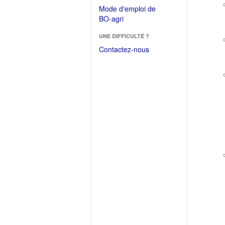
dans
dans
Mode d'emploi de
une
une
(Ouvrir
BO-agri
autre
nouvelle
dans
fenêtre)
fenêtre)
UNE DIFFICULTÉ ?
une
nouvelle
Contactez-nous
fenêtre)