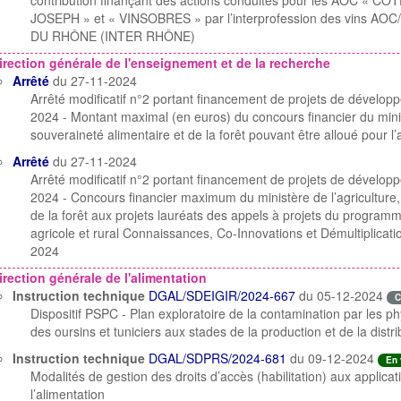
contribution finançant des actions conduites pour les AOC « C
JOSEPH » et « VINSOBRES » par l’interprofession des vins
DU RHÔNE (INTER RHÔNE)
irection générale de l'enseignement et de la recherche
Arrêté
du 27-11-2024
Arrêté modificatif n°2 portant financement de projets de développ
2024 - Montant maximal (en euros) du concours financier du minist
souveraineté alimentaire et de la forêt pouvant être alloué pour
Arrêté
du 27-11-2024
Arrêté modificatif n°2 portant financement de projets de développ
2024 - Concours financier maximum du ministère de l’agriculture, 
de la forêt aux projets lauréats des appels à projets du progra
agricole et rural Connaissances, Co-Innovations et Démultiplicat
2024
irection générale de l'alimentation
Instruction technique
DGAL/SDEIGIR/2024-667
du 05-12-2024
C
Dispositif PSPC - Plan exploratoire de la contamination par les p
des oursins et tuniciers aux stades de la production et de la distri
Instruction technique
DGAL/SDPRS/2024-681
du 09-12-2024
En 
Modalités de gestion des droits d’accès (habilitation) aux applica
l’alimentation