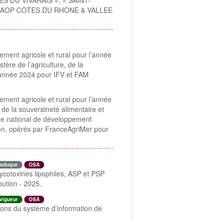
ÔTES DU VIVARAIS », « SAINT-
 AOC/AOP CÔTES DU RHÔNE & VALLEE
ement agricole et rural pour l’année
ère de l’agriculture, de la
 l’année 2024 pour IFV et FAM
ement agricole et rural pour l’année
de la souveraineté alimentaire et
mme national de développement
ion, opérés par FranceAgriMer pour
aduque
OSA
hycotoxines lipophiles, ASP et PSP
bution - 2025.
vigueur
OSA
tions du système d’information de