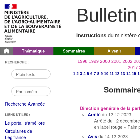
Bulletin 
Instructions
du ministère d
Thématique
Sommaires
A venir
1998
1999
2000
2001
2002
20
RECHERCHE :
2017
1
2
3
4
5
6
7
8
9
10
11
12
13
14
15
1
Sommaire 
Recherche Avancée
Direction générale de la p
Arrêté
du 12-12-2023
LIENS UTILES :
Arrêté du 12 décembre 
(Fichier
Le portail s'améliore
en label rouge « Palm
PDF
Circulaires de
ouvrir
Avis
du 14-12-2023
(Ouvrir
Legifrance