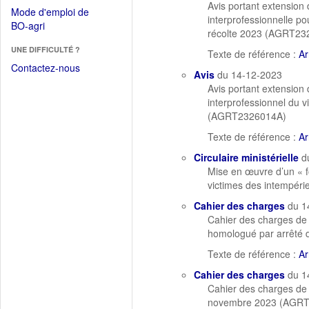
dans
Avis portant extension 
dans
Mode d'emploi de
une
interprofessionnelle p
une
(Ouvrir
BO-agri
autre
récolte 2023 (AGRT23
nouvelle
dans
fenêtre)
fenêtre)
UNE DIFFICULTÉ ?
une
Texte de référence :
Ar
nouvelle
Contactez-nous
Avis
du 14-12-2023
fenêtre)
Avis portant extension 
interprofessionnel du 
(AGRT2326014A)
Texte de référence :
Ar
Circulaire ministérielle
d
Mise en œuvre d’un « f
victimes des intempérie
Cahier des charges
du 1
Cahier des charges de
homologué par arrêté
Texte de référence :
Ar
Cahier des charges
du 1
Cahier des charges de 
novembre 2023 (AGR