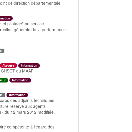
joint de direction départementale
.
rmation
 et pilotage" au service
irection générale de la performance
e
Abrogée
Information
des CHSCT du MAAF
ueur
Information
ue
Information
rps des adjoints techniques
ulture réservé aux agents
-347 du 12 mars 2012 modifiée.
taire compétente à l'égard des