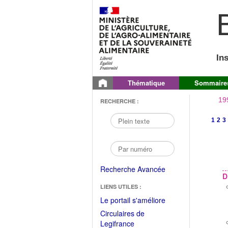
B
In
Thématique
Sommaire
19
RECHERCHE :
1
2
3
Recherche Avancée
D
LIENS UTILES :
(Fichier
Le portail s'améliore
PDF
Circulaires de
ouvrir
(Ouvrir
Legifrance