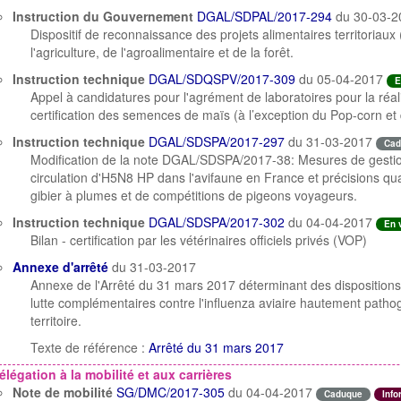
Instruction du Gouvernement
DGAL/SDPAL/2017-294
du 30-03-
Dispositif de reconnaissance des projets alimentaires territoriaux
l'agriculture, de l'agroalimentaire et de la forêt.
Instruction technique
DGAL/SDQSPV/2017-309
du 05-04-2017
E
Appel à candidatures pour l'agrément de laboratoires pour la réalis
certification des semences de maïs (à l’exception du Pop-corn et
Instruction technique
DGAL/SDSPA/2017-297
du 31-03-2017
Cad
Modification de la note DGAL/SDSPA/2017-38: Mesures de gestion 
circulation d'H5N8 HP dans l'avifaune en France et précisions qu
gibier à plumes et de compétitions de pigeons voyageurs.
Instruction technique
DGAL/SDSPA/2017-302
du 04-04-2017
En 
Bilan - certification par les vétérinaires officiels privés (VOP)
Annexe d'arrêté
du 31-03-2017
Annexe de l'Arrêté du 31 mars 2017 déterminant des dispositions 
lutte complémentaires contre l'influenza aviaire hautement patho
territoire.
Texte de référence :
Arrêté du 31 mars 2017
élégation à la mobilité et aux carrières
Note de mobilité
SG/DMC/2017-305
du 04-04-2017
Caduque
Info