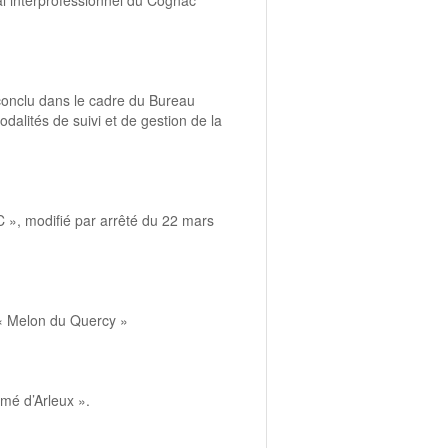
al interprofessionnel du Cognac
 conclu dans le cadre du Bureau
dalités de suivi et de gestion de la
C », modifié par arrêté du 22 mars
 « Melon du Quercy »
umé d’Arleux ».