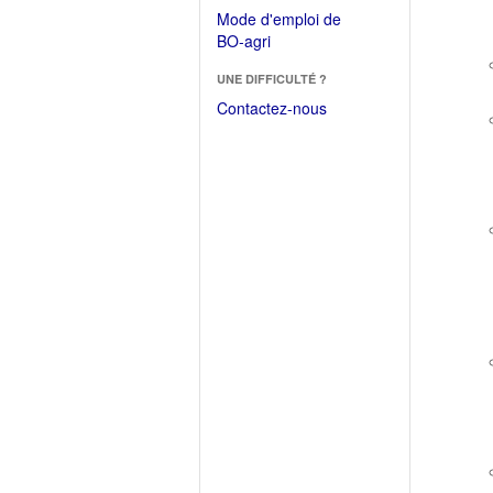
dans
dans
Mode d'emploi de
une
une
(Ouvrir
BO-agri
autre
nouvelle
dans
fenêtre)
fenêtre)
UNE DIFFICULTÉ ?
une
nouvelle
Contactez-nous
fenêtre)