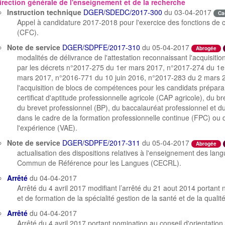
irection générale de l'enseignement et de la recherche
Instruction technique
DGER/SDEDC/2017-300
du 03-04-2017
Ca
Appel à candidature 2017-2018 pour l'exercice des fonctions de c
(CFC).
Note de service
DGER/SDPFE/2017-310
du 05-04-2017
Abrogée
modalités de délivrance de l'attestation reconnaissant l'acquisit
par les décrets n°2017-275 du 1er mars 2017, n°2017-274 du 1
mars 2017, n°2016-771 du 10 juin 2016, n°2017-283 du 2 mars 20
l'acquisition de blocs de compétences pour les candidats prépar
certificat d'aptitude professionnelle agricole (CAP agricole), du b
du brevet professionnel (BP), du baccalauréat professionnel et du 
dans le cadre de la formation professionnelle continue (FPC) ou d
l'expérience (VAE).
Note de service
DGER/SDPFE/2017-311
du 05-04-2017
Abrogée
actualisation des dispositions relatives à l'enseignement des la
Commun de Référence pour les Langues (CECRL).
Arrêté
du 04-04-2017
Arrêté du 4 avril 2017 modifiant l’arrêté du 21 aout 2014 portant 
et de formation de la spécialité gestion de la santé et de la qualit
Arrêté
du 04-04-2017
Arrêté du 4 avril 2017 portant nomination au conseil d'orientation 