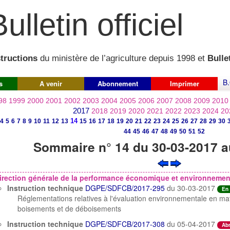
ulletin officiel
structions
du ministère de l’agriculture depuis 1998 et
Bullet
B.
s
A venir
Abonnement
Imprimer
98
1999
2000
2001
2002
2003
2004
2005
2006
2007
2008
2009
2010
2017
2018
2019
2020
2021
2022
2023
2024
20
14
4
5
6
7
8
9
10
11
12
13
15
16
17
18
19
20
21
22
23
24
25
26
27
28
29
30
44
45
46
47
48
49
50
51
52
Sommaire n° 14 du 30-03-2017 a
irection générale de la performance économique et environnement
Instruction technique
DGPE/SDFCB/2017-295
du 30-03-2017
En 
Réglementations relatives à l'évaluation environnementale en mat
boisements et de déboisements
Instruction technique
DGPE/SDFCB/2017-308
du 05-04-2017
Ab