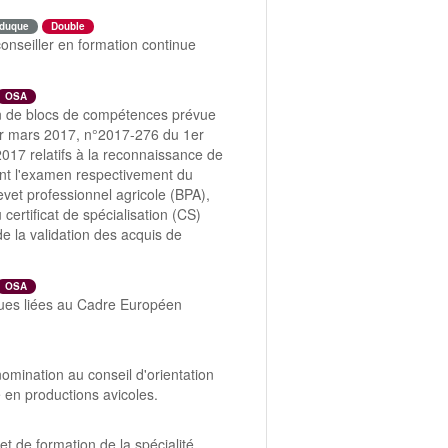
duque
Double
onseiller en formation continue
OSA
ion de blocs de compétences prévue
er mars 2017, n°2017-276 du 1er
17 relatifs à la reconnaissance de
ant l'examen respectivement du
revet professionnel agricole (BPA),
certificat de spécialisation (CS)
e la validation des acquis de
OSA
ngues liées au Cadre Européen
nomination au conseil d'orientation
é en productions avicoles.
et de formation de la spécialité