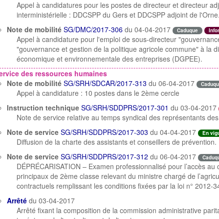
Appel à candidatures pour les postes de directeur et directeur ad
interministérielle : DDCSPP du Gers et DDCSPP adjoint de l'Orne
Note de mobilité
SG/DMC/2017-306
du 04-04-2017
Caduque
Info
Appel à candidature pour l'emploi de sous-directeur "gouvernance
"gouvernance et gestion de la politique agricole commune" à la d
économique et environnementale des entreprises (DGPEE).
ervice des ressources humaines
Note de mobilité
SG/SRH/SDCAR/2017-313
du 06-04-2017
Caduqu
Appel à candidature : 10 postes dans le 2ème cercle
Instruction technique
SG/SRH/SDDPRS/2017-301
du 03-04-2017
Note de service relative au temps syndical des représentants 
Note de service
SG/SRH/SDDPRS/2017-303
du 04-04-2017
En vig
Diffusion de la charte des assistants et conseillers de prévention.
Note de service
SG/SRH/SDDPRS/2017-312
du 06-04-2017
Caduq
DÉPRÉCARISATION – Examen professionnalisé pour l’accès au co
principaux de 2ème classe relevant du ministre chargé de l’agric
contractuels remplissant les conditions fixées par la loi n° 2012
Arrêté
du 03-04-2017
Arrêté fixant la composition de la commission administrative pari