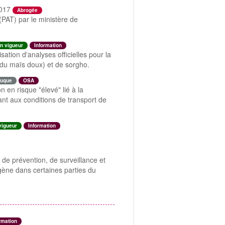
2017
Abrogée
 (PAT) par le ministère de
n vigueur
Information
ation d'analyses officielles pour la
 du maïs doux) et de sorgho.
uque
OSA
en risque "élevé" lié à la
ant aux conditions de transport de
vigueur
Information
de prévention, de surveillance et
gène dans certaines parties du
rmation