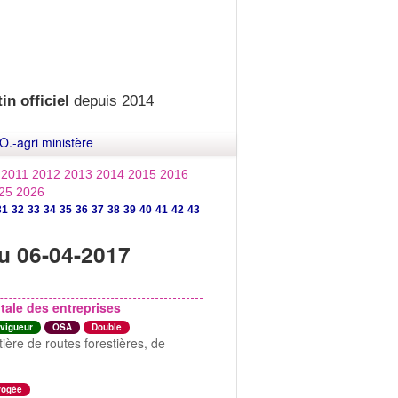
in officiel
depuis 2014
O.-agri ministère
2011
2012
2013
2014
2015
2016
25
2026
31
32
33
34
35
36
37
38
39
40
41
42
43
u 06-04-2017
ale des entreprises
vigueur
OSA
Double
ière de routes forestières, de
rogée